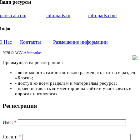
Наши ресурсы
iparts-cat.com
info-parts.ru
info-parts.com
Инфо
О Нас
Контакты
Размещение информации
2026 ©
AGV-Aftermarket
Преимущества регистрации :
- возможность самостоятельно размещать статьи в раздел
«Блоги»;
- доступ ко всем разделам и материалам ресурса;
- право оставлять комментарии на сайте и участвовать в
опросах и конкурсах.
Регистрация
Имя:
*
Логин:
*