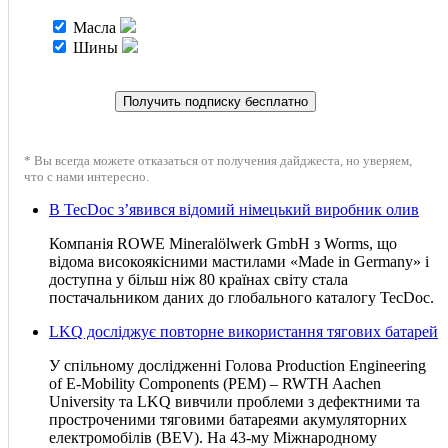
Масла
Шины
* Вы всегда можете отказаться от получения дайджеста, но уверяем,
что с нами интересно.
В TecDoc з’явився відомий німецький виробник олив
Компанія ROWE Mineralölwerk GmbH з Worms, що
відома високоякісними мастилами «Made in Germany» і
доступна у більш ніж 80 країнах світу стала
постачальником даних до глобального каталогу TecDoc.
LKQ досліджує повторне використання тягових батарей
У спільному дослідженні Голова Production Engineering
of E-Mobility Components (PEM) – RWTH Aachen
University та LKQ вивчили проблеми з дефектними та
простроченими тяговими батареями акумуляторних
електромобілів (BEV). На 43-му Міжнародному