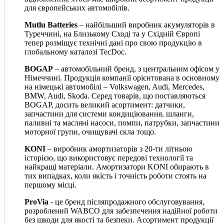
для європейських автомобілів.
Mutlu Batteries
– найбільший виробник акумуляторів в
Туреччині, на Близькому Сході та у Східній Європі
тепер розміщує технічні дані про свою продукцію в
глобальному каталозі TecDoc.
BOGAP
– автомобільний бренд, з центральним офісом у
Німеччині. Продукція компанії орієнтована в основному
на німецькі автомобілі – Volkswagen, Audi, Mercedes,
BMW, Audi, Skoda. Серед товарів, що поставляються
BOGAP, досить великий асортимент: датчики,
запчастини для системи кондиціювання, шланги,
паливні та масляні насоси, помпи, патрубки, запчастини
моторної групи, очищувачі скла тощо.
KONI
– виробник амортизаторів з 20-ти літньою
історією, що використовує передові технології та
найкращі матеріали. Амортизатори KONI обирають в
тих випадках, коли якість і точність роботи стоять на
першому місці.
ProVia
- це бренд післяпродажного обслуговування,
розроблений WABCO для забезпечення надійної роботи
без шкоди для якості та безпеки. Асортимент продукції