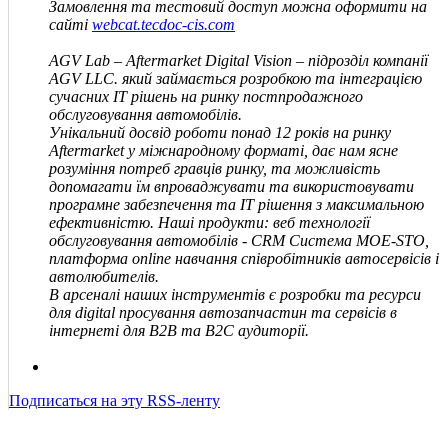
Замовлення та тестовий доступ можна оформити на
сайті
webcat.tecdoc-cis.com
AGV Lab – Aftermarket Digital Vision – підрозділ компанії
AGV
LLC
.
який займається розробкою та інтеграцією
сучасних IT рішень на ринку постпродажного
обслуговування автомобілів.
Унікальний досвід роботи понад 12 років на ринку
Aftermarket у міжнародному форматі, дає нам ясне
розуміння потреб гравців ринку, та можливість
допомагати їм впроваджувати та використовувати
програмне забезпечення та IT рішення з максимальною
ефективністю. Наші продукти: веб технології
обслуговування автомобілів - CRM Система MOE-STO,
платформа online навчання співробітників автосервісів і
автолюбителів.
В арсеналі наших інструментів є розробки та ресурси
для digital просування автозапчастин та сервісів в
інтернеті для В2В та В2С аудиторії.
Подписаться на эту RSS-ленту