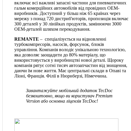
включає всі важливі запасні частини для пневматичних
гальм комерційних автомобілів від провідних OEM-
виробників. Доступний у більш ніж 65 країнах через
мережу з понад 720 дистриб'юторів, пропозиція включає
300 деталей у 30 лінійках продуктів, замінюючи 3000
OEM-деталей шляхом перекодування.
REMANTE
– спеціалізується на відновленні
турбокомпресорів, насосів, форсунок, блоків
управління. Компанія володіє унікальною технологією,
яка дозволяє заощадити до 80% матеріалу, що
використовується у виробництві нової деталі. Щороку
компанія рятує сотні тисяч автозапчастин від знищення,
даючи їм нове життя. Має центральні склади в Опаві та
Ліоні, Франція. Філії в Нюрнберзі, Німеччина.
Завантажуйте мобільний додаток TecDoc
безкоштовно, якщо ви користувач Premium
Version або основна ліцензія TecDoc!