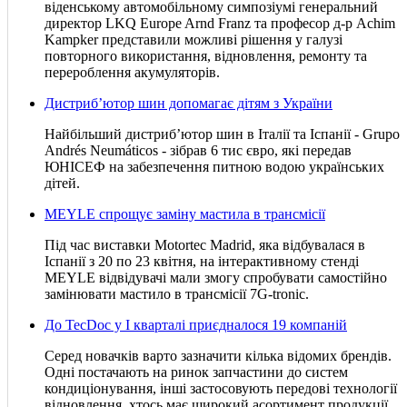
віденському автомобільному симпозіумі генеральний
директор LKQ Europe Arnd Franz та професор д-р Achim
Kampker представили можливі рішення у галузі
повторного використання, відновлення, ремонту та
перероблення акумуляторів.
Дистриб’ютор шин допомагає дітям з України
Найбільший дистриб’ютор шин в Італії та Іспанії - Grupo
Andrés Neumáticos - зібрав 6 тис євро, які передав
ЮНІСЕФ на забезпечення питною водою українських
дітей.
MEYLE спрощує заміну мастила в трансмісії
Під час виставки Motortec Madrid, яка відбувалася в
Іспанії з 20 по 23 квітня, на інтерактивному стенді
MEYLE відвідувачі мали змогу спробувати самостійно
замінювати мастило в трансмісії 7G-tronic.
До TecDoc у І кварталі приєдналося 19 компаній
Серед новачків варто зазначити кілька відомих брендів.
Одні постачають на ринок запчастини до систем
кондиціонування, інші застосовують передові технології
відновлення, хтось має широкий асортимент продукції