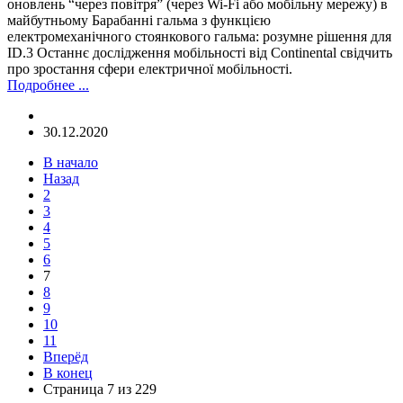
оновлень “через повітря” (через Wi-Fi або мобільну мережу) в
майбутньому Барабанні гальма з функцією
електромеханічного стоянкового гальма: розумне рішення для
ID.3 Останнє дослідження мобільності від Continental свідчить
про зростання сфери електричної мобільності.
Подробнее ...
30.12.2020
В начало
Назад
2
3
4
5
6
7
8
9
10
11
Вперёд
В конец
Страница 7 из 229