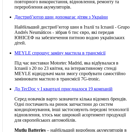
повторного використання, відновлення, ремонту та
перероблення акумуляторів.
Дистриб’ютор шин допомагає дітям з України
Найбільший дистриб’ютор шин в Італії та Іспанії - Grupo
Andrés Neumáticos - зібрав 6 тис євро, які передав
ЮНІСЕФ на забезпечення питною водою українських
дітей.
MEYLE спрощує заміну мастила в трансмісії
Під час виставки Motortec Madrid, яка відбувалася в
Іспанії з 20 по 23 квітня, на інтерактивному стенді
MEYLE відвідувачі мали змогу спробувати самостійно
замінювати мастило в трансмісії 7G-tronic.
До TecDoc у І кварталі приєдналося 19 компаній
Серед новачків варто зазначити кілька відомих брендів.
Одні постачають на ринок запчастини до систем
кондиціонування, інші застосовують передові технології
відновлення, хтось має широкий асортимент продукції
для європейських автомобілів.
Mutlu Batteries
– найбільший виробник акумуляторів в