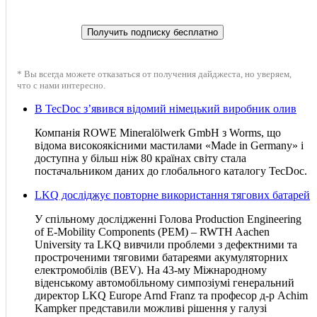
* Вы всегда можете отказаться от получения дайджеста, но уверяем,
что с нами интересно.
В TecDoc з’явився відомий німецький виробник олив
Компанія ROWE Mineralölwerk GmbH з Worms, що
відома високоякісними мастилами «Made in Germany» і
доступна у більш ніж 80 країнах світу стала
постачальником даних до глобального каталогу TecDoc.
LKQ досліджує повторне використання тягових батарей
У спільному дослідженні Голова Production Engineering
of E-Mobility Components (PEM) – RWTH Aachen
University та LKQ вивчили проблеми з дефектними та
простроченими тяговими батареями акумуляторних
електромобілів (BEV). На 43-му Міжнародному
віденському автомобільному симпозіумі генеральний
директор LKQ Europe Arnd Franz та професор д-р Achim
Kampker представили можливі рішення у галузі