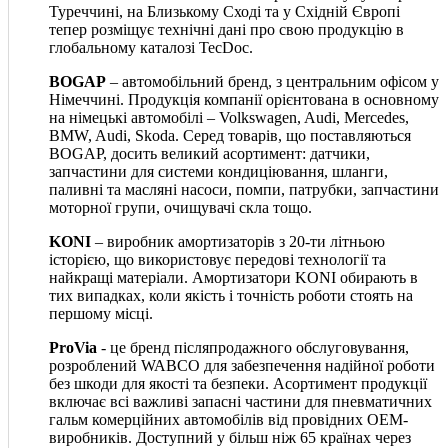
Туреччині, на Близькому Сході та у Східній Європі
тепер розміщує технічні дані про свою продукцію в
глобальному каталозі TecDoc.
BOGAP
– автомобільний бренд, з центральним офісом у
Німеччині. Продукція компанії орієнтована в основному
на німецькі автомобілі – Volkswagen, Audi, Mercedes,
BMW, Audi, Skoda. Серед товарів, що поставляються
BOGAP, досить великий асортимент: датчики,
запчастини для системи кондиціювання, шланги,
паливні та масляні насоси, помпи, патрубки, запчастини
моторної групи, очищувачі скла тощо.
KONI
– виробник амортизаторів з 20-ти літньою
історією, що використовує передові технології та
найкращі матеріали. Амортизатори KONI обирають в
тих випадках, коли якість і точність роботи стоять на
першому місці.
ProVia
- це бренд післяпродажного обслуговування,
розроблений WABCO для забезпечення надійної роботи
без шкоди для якості та безпеки. Асортимент продукції
включає всі важливі запасні частини для пневматичних
гальм комерційних автомобілів від провідних OEM-
виробників. Доступний у більш ніж 65 країнах через