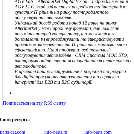
AGV Lab – Aftermarket Digital Vision – підрозділ компанії
AGV
LLC
.
який займається розробкою та інтеграцією
сучасних IT рішень на ринку постпродажного
обслуговування автомобілів.
Унікальний досвід роботи понад 12 років на ринку
Aftermarket у міжнародному форматі, дає нам ясне
розуміння потреб гравців ринку, та можливість
допомагати їм впроваджувати та використовувати
програмне забезпечення та IT рішення з максимальною
ефективністю. Наші продукти: веб технології
обслуговування автомобілів - CRM Система MOE-STO,
платформа online навчання співробітників автосервісів і
автолюбителів.
В арсеналі наших інструментів є розробки та ресурси
для digital просування автозапчастин та сервісів в
інтернеті для В2В та В2С аудиторії.
Подписаться на эту RSS-ленту
Наши ресурсы
iparts-cat.com
info-parts.ru
info-parts.com