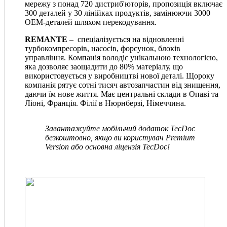
мережу з понад 720 дистриб'юторів, пропозиція включає
300 деталей у 30 лінійках продуктів, замінюючи 3000
OEM-деталей шляхом перекодування.
REMANTE
– спеціалізується на відновленні
турбокомпресорів, насосів, форсунок, блоків
управління. Компанія володіє унікальною технологією,
яка дозволяє заощадити до 80% матеріалу, що
використовується у виробництві нової деталі. Щороку
компанія рятує сотні тисяч автозапчастин від знищення,
даючи їм нове життя. Має центральні склади в Опаві та
Ліоні, Франція. Філії в Нюрнберзі, Німеччина.
Завантажуйте мобільний додаток TecDoc
безкоштовно, якщо ви користувач Premium
Version або основна ліцензія TecDoc!