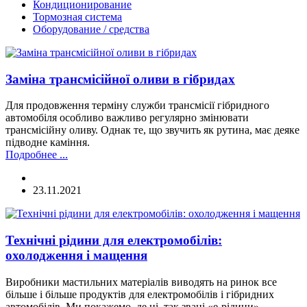
Кондиционирование
Тормозная система
Оборудование / средства
Заміна трансмісійної оливи в гібридах
Для продовження терміну служби трансмісії гібридного
автомобіля особливо важливо регулярно змінювати
трансмісійну оливу. Однак те, що звучить як рутина, має деяке
підводне каміння.
Подробнее ...
23.11.2021
Технічні рідини для електромобілів:
охолодження і мащення
Виробники мастильних матеріалів виводять на ринок все
більше і більше продуктів для електромобілів і гібридних
автомобілів. Ми покажемо, де ці, так звані «е-рідини»