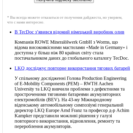
* Вы всегда можете отказаться от получения дайджеста, но уверяем,
что с нами интересно.
В TecDoc з’явився відомий німецький виробник олив
Компанія ROWE Mineralölwerk GmbH з Worms, що
відома високоякісними мастилами «Made in Germany» і
доступна у більш ніж 80 країнах світу стала
постачальником даних до глобального каталогу TecDoc.
LKQ досліджує повторне використання тягових батарей
У спільному дослідженні Голова Production Engineering
of E-Mobility Components (PEM) – RWTH Aachen
University та LKQ вивчили проблеми з дефектними та
простроченими тяговими батареями акумуляторних
електромобілів (BEV). На 43-му Міжнародному
віденському автомобільному симпозіумі генеральний
директор LKQ Europe Arnd Franz та професор д-р Achim
Kampker представили можливі рішення у галузі
повторного використання, відновлення, ремонту та
перероблення акумуляторів.