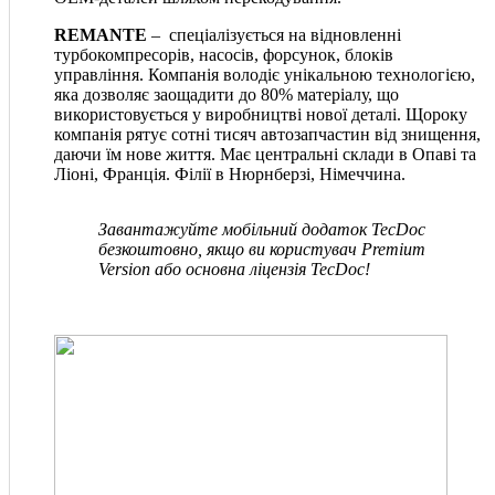
REMANTE
– спеціалізується на відновленні
турбокомпресорів, насосів, форсунок, блоків
управління. Компанія володіє унікальною технологією,
яка дозволяє заощадити до 80% матеріалу, що
використовується у виробництві нової деталі. Щороку
компанія рятує сотні тисяч автозапчастин від знищення,
даючи їм нове життя. Має центральні склади в Опаві та
Ліоні, Франція. Філії в Нюрнберзі, Німеччина.
Завантажуйте мобільний додаток TecDoc
безкоштовно, якщо ви користувач Premium
Version або основна ліцензія TecDoc!