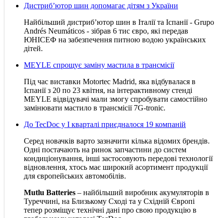
Дистриб’ютор шин допомагає дітям з України
Найбільший дистриб’ютор шин в Італії та Іспанії - Grupo
Andrés Neumáticos - зібрав 6 тис євро, які передав
ЮНІСЕФ на забезпечення питною водою українських
дітей.
MEYLE спрощує заміну мастила в трансмісії
Під час виставки Motortec Madrid, яка відбувалася в
Іспанії з 20 по 23 квітня, на інтерактивному стенді
MEYLE відвідувачі мали змогу спробувати самостійно
замінювати мастило в трансмісії 7G-tronic.
До TecDoc у І кварталі приєдналося 19 компаній
Серед новачків варто зазначити кілька відомих брендів.
Одні постачають на ринок запчастини до систем
кондиціонування, інші застосовують передові технології
відновлення, хтось має широкий асортимент продукції
для європейських автомобілів.
Mutlu Batteries
– найбільший виробник акумуляторів в
Туреччині, на Близькому Сході та у Східній Європі
тепер розміщує технічні дані про свою продукцію в