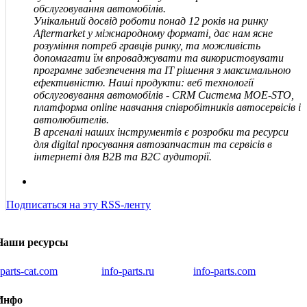
обслуговування автомобілів.
Унікальний досвід роботи понад 12 років на ринку
Aftermarket у міжнародному форматі, дає нам ясне
розуміння потреб гравців ринку, та можливість
допомагати їм впроваджувати та використовувати
програмне забезпечення та IT рішення з максимальною
ефективністю. Наші продукти: веб технології
обслуговування автомобілів - CRM Система MOE-STO,
платформа online навчання співробітників автосервісів і
автолюбителів.
В арсеналі наших інструментів є розробки та ресурси
для digital просування автозапчастин та сервісів в
інтернеті для В2В та В2С аудиторії.
Подписаться на эту RSS-ленту
Наши ресурсы
iparts-cat.com
info-parts.ru
info-parts.com
Инфо