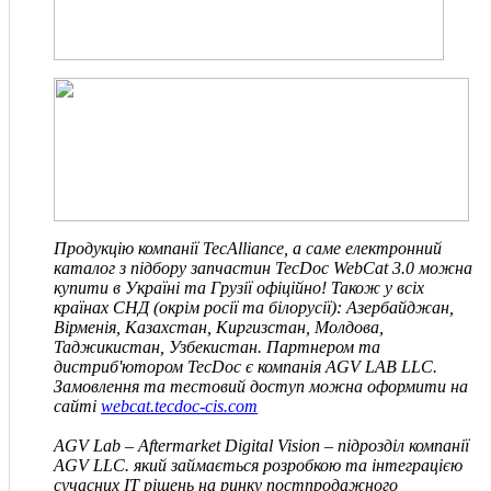
Продукцію компанії TecAlliance, а саме електронний
каталог з підбору запчастин TecDoc WebCat 3.0 можна
купити в Україні та Грузії офіційно! Також у всіх
країнах СНД
(окрім росії та білорусії)
: Азербайджан,
Вірменія, Казахстан, Киргизстан, Молдова,
Таджикистан, Узбекистан. Партнером та
дистриб'ютором TecDoc є компанія
AGV LAB LLC
.
Замовлення та тестовий доступ можна оформити на
сайті
webcat.tecdoc-cis.com
AGV Lab – Aftermarket Digital Vision – підрозділ компанії
AGV
LLC
.
який займається розробкою та інтеграцією
сучасних IT рішень на ринку постпродажного