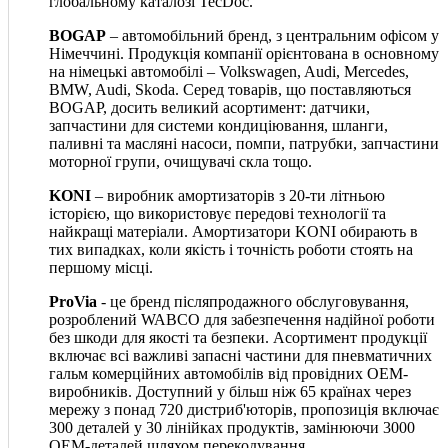
глобальному каталозі TecDoc.
BOGAP
– автомобільний бренд, з центральним офісом у
Німеччині. Продукція компанії орієнтована в основному
на німецькі автомобілі – Volkswagen, Audi, Mercedes,
BMW, Audi, Skoda. Серед товарів, що поставляються
BOGAP, досить великий асортимент: датчики,
запчастини для системи кондиціювання, шланги,
паливні та масляні насоси, помпи, патрубки, запчастини
моторної групи, очищувачі скла тощо.
KONI
– виробник амортизаторів з 20-ти літньою
історією, що використовує передові технології та
найкращі матеріали. Амортизатори KONI обирають в
тих випадках, коли якість і точність роботи стоять на
першому місці.
ProVia
- це бренд післяпродажного обслуговування,
розроблений WABCO для забезпечення надійної роботи
без шкоди для якості та безпеки. Асортимент продукції
включає всі важливі запасні частини для пневматичних
гальм комерційних автомобілів від провідних OEM-
виробників. Доступний у більш ніж 65 країнах через
мережу з понад 720 дистриб'юторів, пропозиція включає
300 деталей у 30 лінійках продуктів, замінюючи 3000
OEM-деталей шляхом перекодування.