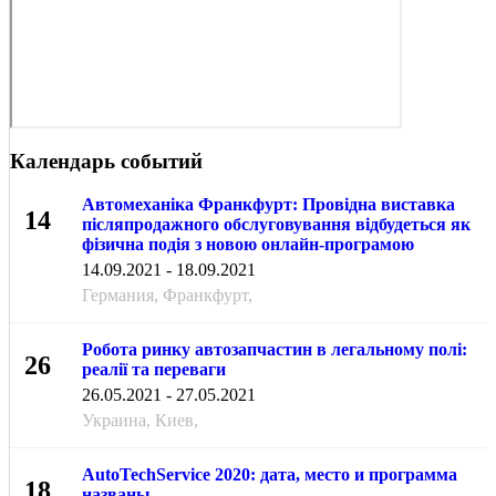
Календарь событий
Автомеханіка Франкфурт: Провідна виставка
14
післяпродажного обслуговування відбудеться як
фізична подія з новою онлайн-програмою
СЕН
14.09.2021 - 18.09.2021
Германия, Франкфурт,
Робота ринку автозапчастин в легальному полі:
26
реалії та переваги
МАЯ
26.05.2021 - 27.05.2021
Украина, Киев,
AutoTechService 2020: дата, место и программа
18
названы