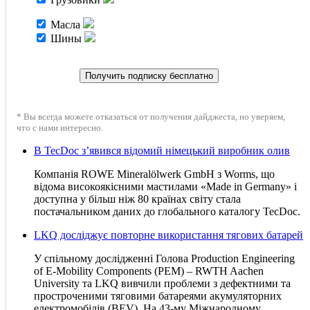
Масла
Шины
* Вы всегда можете отказаться от получения дайджеста, но уверяем,
что с нами интересно.
В TecDoc з’явився відомий німецький виробник олив
Компанія ROWE Mineralölwerk GmbH з Worms, що
відома високоякісними мастилами «Made in Germany» і
доступна у більш ніж 80 країнах світу стала
постачальником даних до глобального каталогу TecDoc.
LKQ досліджує повторне використання тягових батарей
У спільному дослідженні Голова Production Engineering
of E-Mobility Components (PEM) – RWTH Aachen
University та LKQ вивчили проблеми з дефектними та
простроченими тяговими батареями акумуляторних
електромобілів (BEV). На 43-му Міжнародному