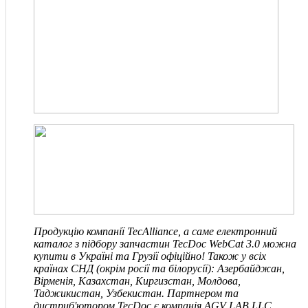
Продукцію компанії TecAlliance, а саме електронний
каталог з підбору запчастин TecDoc WebCat 3.0 можна
купити в Україні та Грузії офіційно! Також у всіх
країнах СНД
(окрім росії та білорусії)
: Азербайджан,
Вірменія, Казахстан, Киргизстан, Молдова,
Таджикистан, Узбекистан. Партнером та
дистриб'ютором TecDoc є компанія
AGV LAB LLC
.