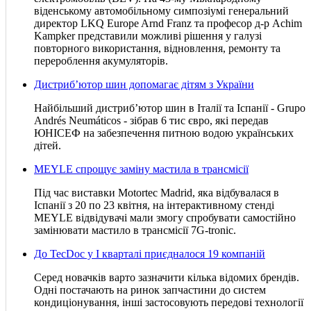
віденському автомобільному симпозіумі генеральний
директор LKQ Europe Arnd Franz та професор д-р Achim
Kampker представили можливі рішення у галузі
повторного використання, відновлення, ремонту та
перероблення акумуляторів.
Дистриб’ютор шин допомагає дітям з України
Найбільший дистриб’ютор шин в Італії та Іспанії - Grupo
Andrés Neumáticos - зібрав 6 тис євро, які передав
ЮНІСЕФ на забезпечення питною водою українських
дітей.
MEYLE спрощує заміну мастила в трансмісії
Під час виставки Motortec Madrid, яка відбувалася в
Іспанії з 20 по 23 квітня, на інтерактивному стенді
MEYLE відвідувачі мали змогу спробувати самостійно
замінювати мастило в трансмісії 7G-tronic.
До TecDoc у І кварталі приєдналося 19 компаній
Серед новачків варто зазначити кілька відомих брендів.
Одні постачають на ринок запчастини до систем
кондиціонування, інші застосовують передові технології