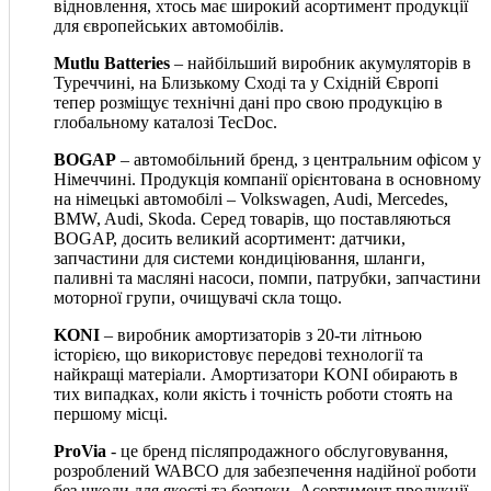
відновлення, хтось має широкий асортимент продукції
для європейських автомобілів.
Mutlu Batteries
– найбільший виробник акумуляторів в
Туреччині, на Близькому Сході та у Східній Європі
тепер розміщує технічні дані про свою продукцію в
глобальному каталозі TecDoc.
BOGAP
– автомобільний бренд, з центральним офісом у
Німеччині. Продукція компанії орієнтована в основному
на німецькі автомобілі – Volkswagen, Audi, Mercedes,
BMW, Audi, Skoda. Серед товарів, що поставляються
BOGAP, досить великий асортимент: датчики,
запчастини для системи кондиціювання, шланги,
паливні та масляні насоси, помпи, патрубки, запчастини
моторної групи, очищувачі скла тощо.
KONI
– виробник амортизаторів з 20-ти літньою
історією, що використовує передові технології та
найкращі матеріали. Амортизатори KONI обирають в
тих випадках, коли якість і точність роботи стоять на
першому місці.
ProVia
- це бренд післяпродажного обслуговування,
розроблений WABCO для забезпечення надійної роботи
без шкоди для якості та безпеки. Асортимент продукції