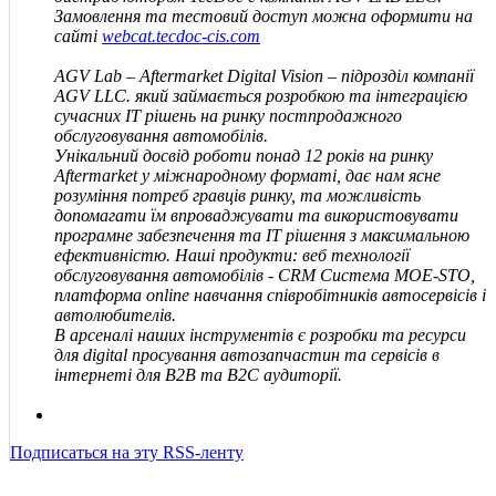
Замовлення та тестовий доступ можна оформити на
сайті
webcat.tecdoc-cis.com
AGV Lab – Aftermarket Digital Vision – підрозділ компанії
AGV
LLC
.
який займається розробкою та інтеграцією
сучасних IT рішень на ринку постпродажного
обслуговування автомобілів.
Унікальний досвід роботи понад 12 років на ринку
Aftermarket у міжнародному форматі, дає нам ясне
розуміння потреб гравців ринку, та можливість
допомагати їм впроваджувати та використовувати
програмне забезпечення та IT рішення з максимальною
ефективністю. Наші продукти: веб технології
обслуговування автомобілів - CRM Система MOE-STO,
платформа online навчання співробітників автосервісів і
автолюбителів.
В арсеналі наших інструментів є розробки та ресурси
для digital просування автозапчастин та сервісів в
інтернеті для В2В та В2С аудиторії.
Подписаться на эту RSS-ленту