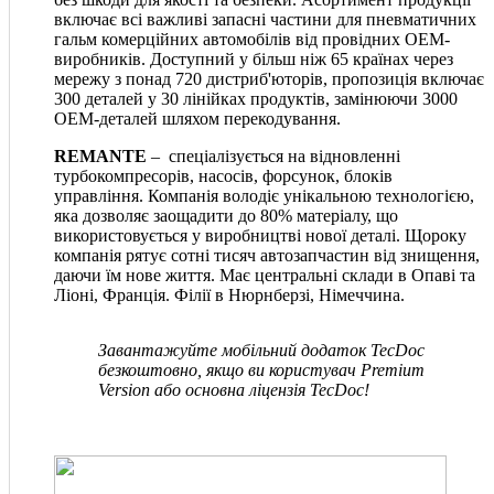
включає всі важливі запасні частини для пневматичних
гальм комерційних автомобілів від провідних OEM-
виробників. Доступний у більш ніж 65 країнах через
мережу з понад 720 дистриб'юторів, пропозиція включає
300 деталей у 30 лінійках продуктів, замінюючи 3000
OEM-деталей шляхом перекодування.
REMANTE
– спеціалізується на відновленні
турбокомпресорів, насосів, форсунок, блоків
управління. Компанія володіє унікальною технологією,
яка дозволяє заощадити до 80% матеріалу, що
використовується у виробництві нової деталі. Щороку
компанія рятує сотні тисяч автозапчастин від знищення,
даючи їм нове життя. Має центральні склади в Опаві та
Ліоні, Франція. Філії в Нюрнберзі, Німеччина.
Завантажуйте мобільний додаток TecDoc
безкоштовно, якщо ви користувач Premium
Version або основна ліцензія TecDoc!