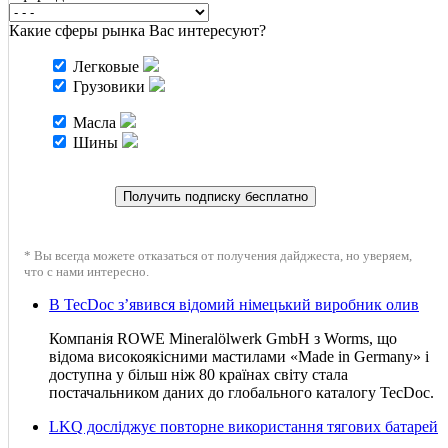
Какие сферы рынка Вас интересуют?
Легковые
Грузовики
Масла
Шины
* Вы всегда можете отказаться от получения дайджеста, но уверяем,
что с нами интересно.
В TecDoc з’явився відомий німецький виробник олив
Компанія ROWE Mineralölwerk GmbH з Worms, що
відома високоякісними мастилами «Made in Germany» і
доступна у більш ніж 80 країнах світу стала
постачальником даних до глобального каталогу TecDoc.
LKQ досліджує повторне використання тягових батарей