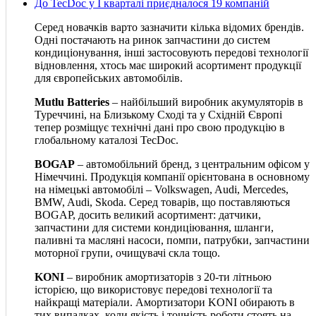
До TecDoc у І кварталі приєдналося 19 компаній
Серед новачків варто зазначити кілька відомих брендів.
Одні постачають на ринок запчастини до систем
кондиціонування, інші застосовують передові технології
відновлення, хтось має широкий асортимент продукції
для європейських автомобілів.
Mutlu Batteries
– найбільший виробник акумуляторів в
Туреччині, на Близькому Сході та у Східній Європі
тепер розміщує технічні дані про свою продукцію в
глобальному каталозі TecDoc.
BOGAP
– автомобільний бренд, з центральним офісом у
Німеччині. Продукція компанії орієнтована в основному
на німецькі автомобілі – Volkswagen, Audi, Mercedes,
BMW, Audi, Skoda. Серед товарів, що поставляються
BOGAP, досить великий асортимент: датчики,
запчастини для системи кондиціювання, шланги,
паливні та масляні насоси, помпи, патрубки, запчастини
моторної групи, очищувачі скла тощо.
KONI
– виробник амортизаторів з 20-ти літньою
історією, що використовує передові технології та
найкращі матеріали. Амортизатори KONI обирають в
тих випадках, коли якість і точність роботи стоять на