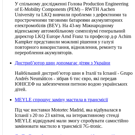
У спільному дослідженні Голова Production Engineering
of E-Mobility Components (PEM) – RWTH Aachen
University та LKQ вивчили проблеми з дефектними та
простроченими тяговими батареями акумуляторних
електромобілів (BEV). На 43-му Міжнародному
віденському автомобільному симпозіумі генеральний
директор LKQ Europe Arnd Franz та професор д-р Achim
Kampker представили можливі рішення у галузі
повторного використання, відновлення, ремонту та
перероблення акумуляторів.
Дистриб’ютор шин допомагає дітям з України
Найбільший дистриб’ютор шин в Італії та Іспанії - Grupo
Andrés Neumáticos - зібрав 6 тис євро, які передав
ЮНІСЕФ на забезпечення питною водою українських
дітей.
MEYLE спрощує заміну мастила в трансмісії
Під час виставки Motortec Madrid, яка відбувалася в
Іспанії з 20 по 23 квітня, на інтерактивному стенді
MEYLE відвідувачі мали змогу спробувати самостійно
замінювати мастило в трансмісії 7G-tronic.