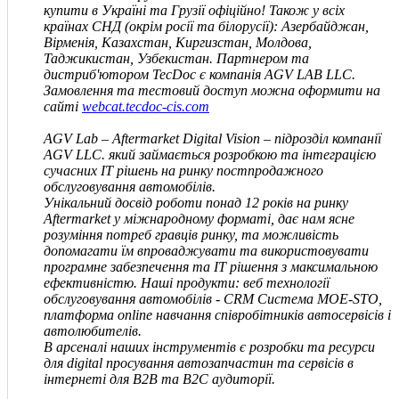
купити в Україні та Грузії офіційно! Також у всіх
країнах СНД
(окрім росії та білорусії)
: Азербайджан,
Вірменія, Казахстан, Киргизстан, Молдова,
Таджикистан, Узбекистан. Партнером та
дистриб'ютором TecDoc є компанія
AGV LAB LLC
.
Замовлення та тестовий доступ можна оформити на
сайті
webcat.tecdoc-cis.com
AGV Lab – Aftermarket Digital Vision – підрозділ компанії
AGV
LLC
.
який займається розробкою та інтеграцією
сучасних IT рішень на ринку постпродажного
обслуговування автомобілів.
Унікальний досвід роботи понад 12 років на ринку
Aftermarket у міжнародному форматі, дає нам ясне
розуміння потреб гравців ринку, та можливість
допомагати їм впроваджувати та використовувати
програмне забезпечення та IT рішення з максимальною
ефективністю. Наші продукти: веб технології
обслуговування автомобілів - CRM Система MOE-STO,
платформа online навчання співробітників автосервісів і
автолюбителів.
В арсеналі наших інструментів є розробки та ресурси
для digital просування автозапчастин та сервісів в
інтернеті для В2В та В2С аудиторії.