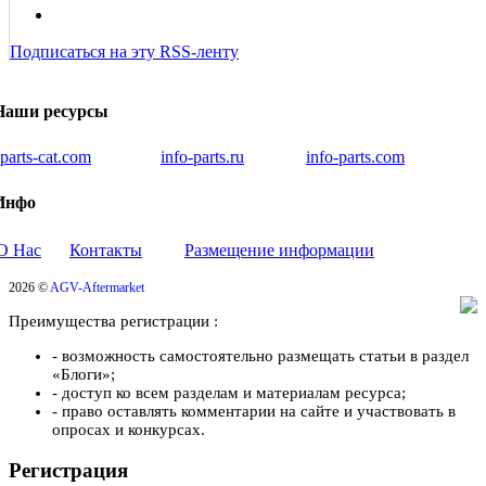
Подписаться на эту RSS-ленту
Наши ресурсы
iparts-cat.com
info-parts.ru
info-parts.com
Инфо
О Нас
Контакты
Размещение информации
2026 ©
AGV-Aftermarket
Преимущества регистрации :
- возможность самостоятельно размещать статьи в раздел
«Блоги»;
- доступ ко всем разделам и материалам ресурса;
- право оставлять комментарии на сайте и участвовать в
опросах и конкурсах.
Регистрация