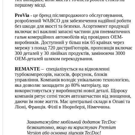
першому місці.
ProVia
- це бренд післяпродажного обслуговування,
розроблений WABCO для забезпечення надійної роботи
без шкоди для якості та безпеки. Асортимент продукції
включає всі важливі запасні частини для пневматичних
гальм комерційних автомобілів від провідних OEM-
виробників. Доступний у більш ніж 65 країнах через
мережу з понад 720 дистриб'юторів, пропозиція включає
300 деталей у 30 лінійках продуктів, замінюючи 3000
OEM-деталей шляхом перекодування.
REMANTE
– спеціалізується на відновленні
турбокомпресорів, насосів, форсунок, блоків
управління. Компанія володіє унікальною технологією,
яка дозволяє заощадити до 80% матеріалу, що
використовується у виробництві нової деталі. Щороку
компанія рятує сотні тисяч автозапчастин від знищення,
даючи їм нове життя. Має центральні склади в Опаві та
Ліоні, Франція. Філії в Нюрнберзі, Німеччина.
Завантажуйте мобільний додаток TecDoc
безкоштовно, якщо ви користувач Premium
Version або основна ліцензія TecDoc!