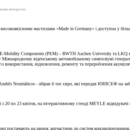
 нами интересно.
исокоякісними мастилами «Made in Germany» і доступна у більш 
of E-Mobility Components (PEM) – RWTH Aachen University та L
у Міжнародному віденському автомобільному симпозіумі генерал
о використання, відновлення, ремонту та перероблення акумуля
 Andrés Neumáticos - зібрав 6 тис євро, які передав ЮНІСЕФ на з
нії з 20 по 23 квітня, на інтерактивному стенді MEYLE відвідува
Одні постачають на ринок запчастини до систем кондиціонування, 