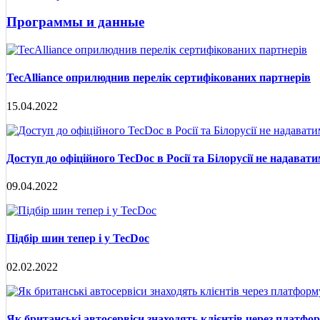
Программы и данные
TecAlliance оприлюднив перелік сертифікованих партнерів
15.04.2022
Доступ до офіційного TecDoc в Росії та Білорусії не надават
09.04.2022
Підбір шин тепер і у TecDoc
02.02.2022
Як британські автосервіси знаходять клієнтів через платформ