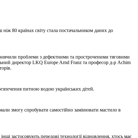
ніж 80 країнах світу стала постачальником даних до
KQ вивчили проблеми з дефектними та простроченими тяговими
ьний директор LKQ Europe Arnd Franz та професор д-р Achim
торів.
абезпечення питною водою українських дітей.
чі мали змогу спробувати самостійно замінювати мастило в
інші застосовують передові технології відновлення, хтось має