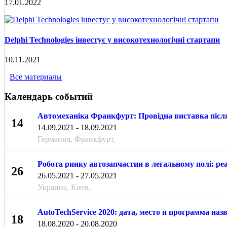
17.01.2022
Delphi Technologies інвестує у високотехнологічні стартапи
10.11.2021
Все материалы
Календарь событий
Автомеханіка Франкфурт: Провідна виставка після
14
14.09.2021 - 18.09.2021
СЕН
Германия, Франкфурт,
Робота ринку автозапчастин в легальному полі: реа
26
26.05.2021 - 27.05.2021
МАЯ
Украина, Киев,
AutoTechService 2020: дата, место и программа на
18
18.08.2020 - 20.08.2020