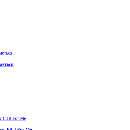
иметься
у Fit it For Me