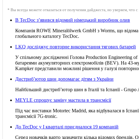
* Вы всегда можете отказаться от получения дайджеста, но уверяем, что с
В TecDoc з’явився відомий німецький виробник олив
Компанія ROWE Mineralölwerk GmbH з Worms, що відома в
глобального каталогу TecDoc.
LKQ досліджує повторне використання тягових батарей
У спільному дослідженні Голова Production Engineering 
батареями акумуляторних електромобілів (BEV). На 43-м
Kampker представили можливі рішення у галузі повторног
Дистриб’ютор шин допомагає дітям з України
Найбільший дистриб’ютор шин в Італії та Іспанії - Grupo
MEYLE спрощує заміну мастила в трансмісії
Під час виставки Motortec Madrid, яка відбувалася в Іспа
трансмісії 7G-tronic.
До TecDoc у І кварталі приєдналося 19 компаній
Серед новачків варто зазначити кілька відомих брендів. 