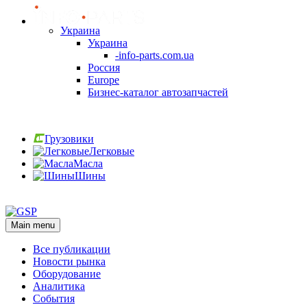
Украина
Украина
-info-parts.com.ua
Россия
Europe
Бизнес-каталог автозапчастей
Вход
Грузовики
Легковые
Масла
Шины
Вход
Main menu
Все публикации
Новости рынка
Оборудование
Аналитика
События