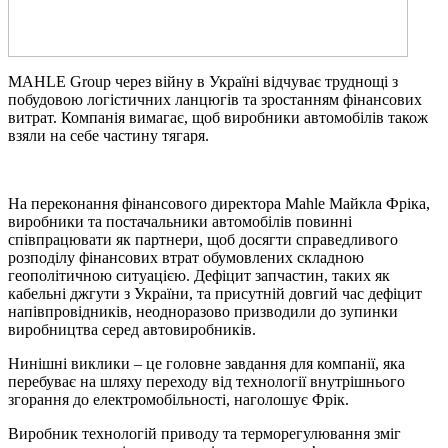
MAHLE Group через війну в Україні відчуває труднощі з
побудовою логістичних ланцюгів та зростанням фінансових
витрат. Компанія вимагає, щоб виробники автомобілів також
взяли на себе частину тягаря.
На переконання фінансового директора Mahle Майкла Фріка,
виробники та постачальники автомобілів повинні
співпрацювати як партнери, щоб досягти справедливого
розподілу фінансових втрат обумовлених складною
геополітичною ситуацією. Дефіцит запчастин, таких як
кабельні джгути з України, та присутній довгий час дефіцит
напівпровідників, неодноразово призводили до зупинки
виробництва серед автовиробників.
Нинішні виклики – це головне завдання для компанії, яка
перебуває на шляху переходу від технології внутрішнього
згорання до електромобільності, наголошує Фрік.
Виробник технологій приводу та терморегулювання зміг