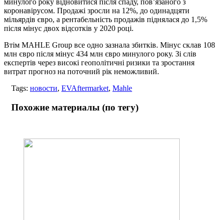
минулого року відновитися після спаду, пов’язаного з
коронавірусом. Продажі зросли на 12%, до одинадцяти
мільярдів євро, а рентабельність продажів піднялася до 1,5%
після мінус двох відсотків у 2020 році.
Втім MAHLE Group все одно зазнала збитків. Мінус склав 108
млн євро після мінус 434 млн євро минулого року. Зі слів
експертів через високі геополітичні ризики та зростання
витрат прогноз на поточний рік неможливий.
Tags:
новости
,
EVAftermarket
,
Mahle
Похожие материалы (по тегу)