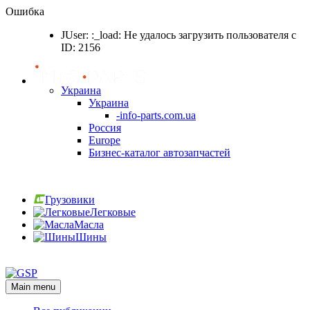
Ошибка
JUser: :_load: Не удалось загрузить пользователя с
ID: 2156
Украина
Украина
-info-parts.com.ua
Россия
Europe
Бизнес-каталог автозапчастей
Вход
Грузовики
Легковые
Масла
Шины
Вход
Main menu