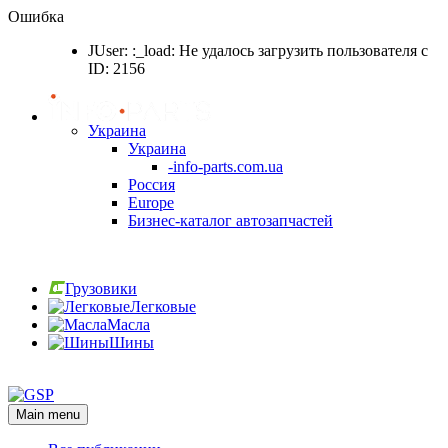
Ошибка
JUser: :_load: Не удалось загрузить пользователя с
ID: 2156
Украина
Украина
-info-parts.com.ua
Россия
Europe
Бизнес-каталог автозапчастей
Вход
Грузовики
Легковые
Масла
Шины
Вход
Main menu