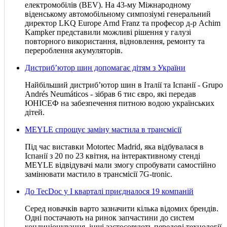
електромобілів (BEV). На 43-му Міжнародному
віденському автомобільному симпозіумі генеральний
директор LKQ Europe Arnd Franz та професор д-р Achim
Kampker представили можливі рішення у галузі
повторного використання, відновлення, ремонту та
перероблення акумуляторів.
Дистриб’ютор шин допомагає дітям з України
Найбільший дистриб’ютор шин в Італії та Іспанії - Grupo
Andrés Neumáticos - зібрав 6 тис євро, які передав
ЮНІСЕФ на забезпечення питною водою українських
дітей.
MEYLE спрощує заміну мастила в трансмісії
Під час виставки Motortec Madrid, яка відбувалася в
Іспанії з 20 по 23 квітня, на інтерактивному стенді
MEYLE відвідувачі мали змогу спробувати самостійно
замінювати мастило в трансмісії 7G-tronic.
До TecDoc у І кварталі приєдналося 19 компаній
Серед новачків варто зазначити кілька відомих брендів.
Одні постачають на ринок запчастини до систем
кондиціонування, інші застосовують передові технології