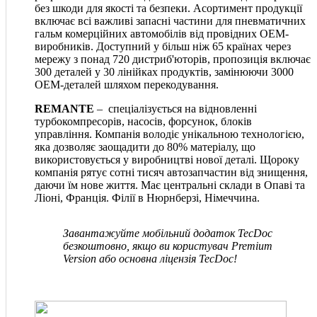
без шкоди для якості та безпеки. Асортимент продукції
включає всі важливі запасні частини для пневматичних
гальм комерційних автомобілів від провідних OEM-
виробників. Доступний у більш ніж 65 країнах через
мережу з понад 720 дистриб'юторів, пропозиція включає
300 деталей у 30 лінійках продуктів, замінюючи 3000
OEM-деталей шляхом перекодування.
REMANTE
– спеціалізується на відновленні
турбокомпресорів, насосів, форсунок, блоків
управління. Компанія володіє унікальною технологією,
яка дозволяє заощадити до 80% матеріалу, що
використовується у виробництві нової деталі. Щороку
компанія рятує сотні тисяч автозапчастин від знищення,
даючи їм нове життя. Має центральні склади в Опаві та
Ліоні, Франція. Філії в Нюрнберзі, Німеччина.
Завантажуйте мобільний додаток TecDoc
безкоштовно, якщо ви користувач Premium
Version або основна ліцензія TecDoc!