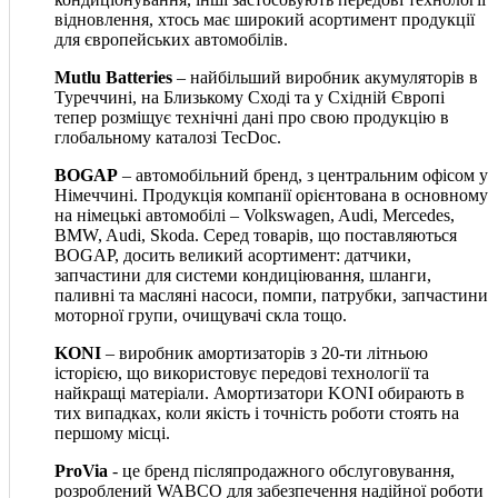
відновлення, хтось має широкий асортимент продукції
для європейських автомобілів.
Mutlu Batteries
– найбільший виробник акумуляторів в
Туреччині, на Близькому Сході та у Східній Європі
тепер розміщує технічні дані про свою продукцію в
глобальному каталозі TecDoc.
BOGAP
– автомобільний бренд, з центральним офісом у
Німеччині. Продукція компанії орієнтована в основному
на німецькі автомобілі – Volkswagen, Audi, Mercedes,
BMW, Audi, Skoda. Серед товарів, що поставляються
BOGAP, досить великий асортимент: датчики,
запчастини для системи кондиціювання, шланги,
паливні та масляні насоси, помпи, патрубки, запчастини
моторної групи, очищувачі скла тощо.
KONI
– виробник амортизаторів з 20-ти літньою
історією, що використовує передові технології та
найкращі матеріали. Амортизатори KONI обирають в
тих випадках, коли якість і точність роботи стоять на
першому місці.
ProVia
- це бренд післяпродажного обслуговування,
розроблений WABCO для забезпечення надійної роботи