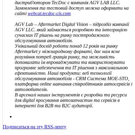
дистриб'ютором TecDoc є компанія
AGV LAB LLC
.
Замовлення та тестовий доступ можна оформити на
сайті
webcat.tecdoc-cis.com
AGV Lab – Aftermarket Digital Vision – підрозділ компанії
AGV
LLC
.
який займається розробкою та інтеграцією
сучасних IT рішень на ринку постпродажного
обслуговування автомобілів.
Унікальний досвід роботи понад 12 років на ринку
Aftermarket у міжнародному форматі, дає нам ясне
розуміння потреб гравців ринку, та можливість
допомагати їм впроваджувати та використовувати
програмне забезпечення та IT рішення з максимальною
ефективністю. Наші продукти: веб технології
обслуговування автомобілів - CRM Система MOE-STO,
платформа online навчання співробітників автосервісів і
автолюбителів.
В арсеналі наших інструментів є розробки та ресурси
для digital просування автозапчастин та сервісів в
інтернеті для В2В та В2С аудиторії.
Подписаться на эту RSS-ленту