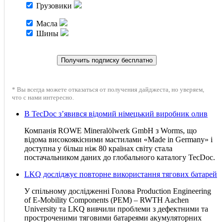
Грузовики
Масла
Шины
* Вы всегда можете отказаться от получения дайджеста, но уверяем,
что с нами интересно.
В TecDoc з’явився відомий німецький виробник олив
Компанія ROWE Mineralölwerk GmbH з Worms, що
відома високоякісними мастилами «Made in Germany» і
доступна у більш ніж 80 країнах світу стала
постачальником даних до глобального каталогу TecDoc.
LKQ досліджує повторне використання тягових батарей
У спільному дослідженні Голова Production Engineering
of E-Mobility Components (PEM) – RWTH Aachen
University та LKQ вивчили проблеми з дефектними та
простроченими тяговими батареями акумуляторних