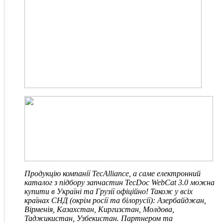
Продукцію компанії TecAlliance, а саме електронний
каталог з підбору запчастин TecDoc WebCat 3.0 можна
купити в Україні та Грузії офіційно! Також у всіх
країнах СНД
(окрім росії та білорусії)
: Азербайджан,
Вірменія, Казахстан, Киргизстан, Молдова,
Таджикистан, Узбекистан. Партнером та