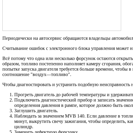
Периодически на автосервис обращаются владельцы автомобилей
Считывание ошибок с электронного блока управления может ни
Всё потому что одна или несколько форсунок остаются откры
образом, топливо постепенно наполняет камеру сгорания, обог
попытке запуска двигателя требуется больше времени, чтобы в
соотношение "воздух—топливо".
Чтобы диагностировать и устранить подобную неисправность 
Прогреть двигатель до рабочей температуры и удерживать
Подключить диагностический прибор и записать значение
определения давления в рампе, которое должно быть окол
Заглушить двигатель.
Наблюдать за значением MVB 140. Если давление в топлив
минут, выкрутить свечу зажигания, чтобы определить, ка
цилиндр.
Заменить дефектную форсунку.