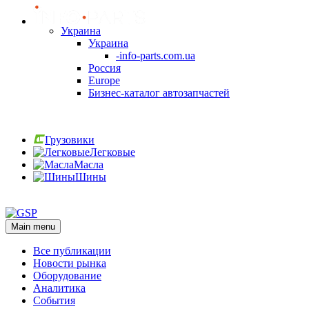
Украина
Украина
-info-parts.com.ua
Россия
Europe
Бизнес-каталог автозапчастей
Вход
Грузовики
Легковые
Масла
Шины
Вход
Main menu
Все публикации
Новости рынка
Оборудование
Аналитика
События