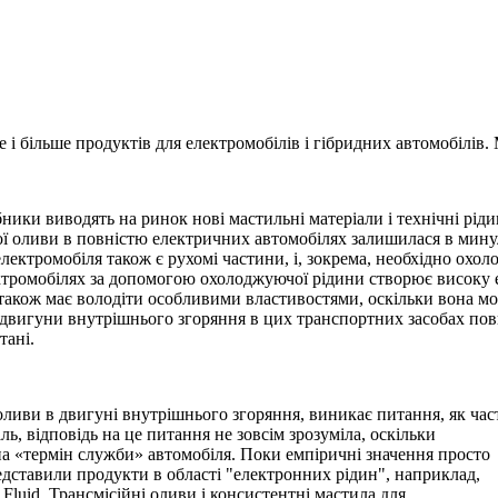
і більше продуктів для електромобілів і гібридних автомобілів. 
обники виводять на ринок нові мастильні матеріали і технічні рі
ної оливи в повністю електричних автомобілях залишилася в минул
лектромобіля також є рухомі частини, і, зокрема, необхідно охол
ктромобілях за допомогою охолоджуючої рідини створює високу 
також має володіти особливими властивостями, оскільки вона мо
 двигуни внутрішнього згоряння в цих транспортних засобах по
тані.
 оливи в двигуні внутрішнього згоряння, виникає питання, як час
ь, відповідь на це питання не зовсім зрозуміла, оскільки
на «термін служби» автомобіля. Поки емпіричні значення просто
едставили продукти в області "електронних рідин", наприклад,
Fluid. Трансмісійні оливи і консистентні мастила для