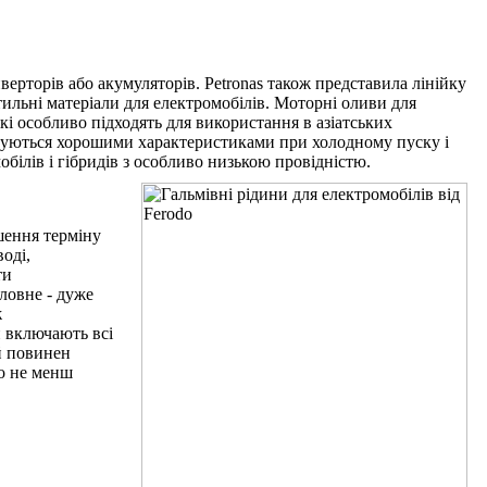
ерторів або акумуляторів. Petronas також представила лінійку
стильні матеріали для електромобілів. Моторні оливи для
які особливо підходять для використання в азіатських
изуються хорошими характеристиками при холодному пуску і
обілів і гібридів з особливо низькою провідністю.
шення терміну
оді,
ти
ловне - дуже
ж
и включають всі
й повинен
що не менш