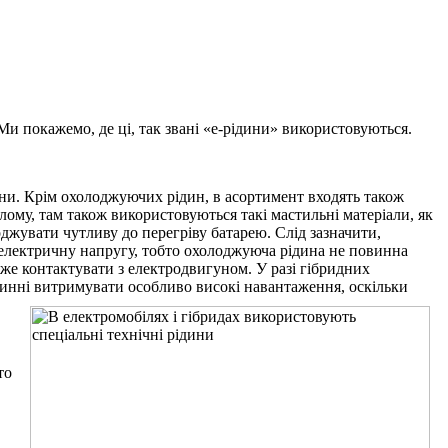
Ми покажемо, де ці, так звані «е-рідини» використовуються.
дини. Крім охолоджуючих рідин, в асортимент входять також
ому, там також використовуються такі мастильні матеріали, як
оджувати чутливу до перегріву батарею. Слід зазначити,
електричну напругу, тобто охолоджуюча рідина не повинна
же контактувати з електродвигуном. У разі гібридних
винні витримувати особливо високі навантаження, оскільки
то