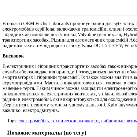
В області OEM Fuchs Lubricants пропонує оливи для зубчастих п
електромобілів серії Iona, включаючи трансмісійні оливи і охол
гібридних автомобілів доступні від Valvoline (наприклад, Hybri
транспортних засобах. Рідини для автоматичних трансмісій Ad
надійним захистом від корозії і зносу. Крім DOT 5.1 EHV, Ferod
Висновок
В електричних і гібридних транспортних засобах також викорис
служби або охолодження приводу. Розглядаються наступні област
амортизаторах і гібридній трансмісії. Їх також можна знайти в
струмопровідними. Мастила використовуються, зокрема, в елект
маленьке тертя. Таким чином можна заощадити електроенергію і
використовується на електричних контактах, у підсилювачі ел
рідини в електромобілі, які використовуються для охолодження
зберігатися в певному температурному діапазоні. Крім акумуля
важливо, електродвигунів.
Tags:
електромобіль
,
технические жидкости
,
гибридные авто
Похожие материалы (по тегу)