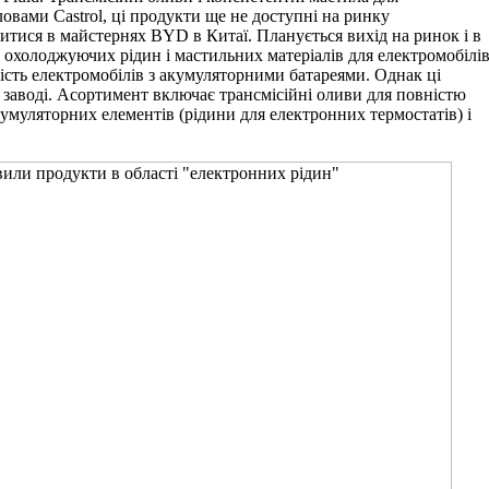
ловами Castrol, ці продукти ще не доступні на ринку
витися в майстернях BYD в Китаї. Планується вихід на ринок і в
х охолоджуючих рідин і мастильних матеріалів для електромобілів
ість електромобілів з акумуляторними батареями. Однак ці
 заводі. Асортимент включає трансмісійні оливи для повністю
умуляторних елементів (рідини для електронних термостатів) і