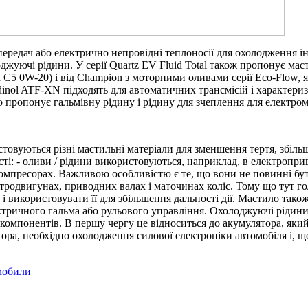
ередач або електрично непровідні теплоносії для охолодження інв
оджуючі рідини. У серії Quartz EV Fluid Total також пропонує ма
d C5 0W-20) і від Champion з моторними оливами серії Eco-Flow, 
dinol ATF-XN підходять для автоматичних трансмісій і характер
o пропонує гальмівну рідину і рідину для зчеплення для електром
товуються різні мастильні матеріали для зменшення тертя, збіль
і: - оливи / рідини використовуються, наприклад, в електроприв
 компресорах. Важливою особливістю є те, що вони не повинні бу
родвигунах, приводних валах і маточинах коліс. Тому що тут го
 використовувати її для збільшення дальності дії. Мастило тако
ектричного гальма або рульового управління. Охолоджуючі рідин
 компонентів. В першу чергу це відноситься до акумулятора, яки
тора, необхідно охолодження силової електроніки автомобіля і, 
мобили