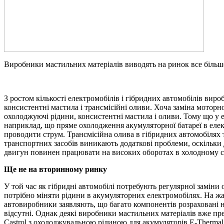
Виробники мастильних матеріалів виводять на ринок все більше 
З ростом кількості електромобілів і гібридних автомобілів вир
консистентні мастила і трансмісійні оливи. Хоча заміна мотор
охолоджуючі рідини, консистентні мастила і оливи. Тому що у е
наприклад, що пряме охолодження акумуляторної батареї в еле
проводити струм. Трансмісійна олива в гібридних автомобілях 
транспортних засобів виникають додаткові проблеми, оскільки
двигун повинен працювати на високих оборотах в холодному с
Ще не на вторинному ринку
У той час як гібридні автомобілі потребують регулярної заміни
потрібно міняти рідини в акумуляторних електромобілях. На жал
автовиробники заявляють, що багато компонентів розраховані 
відсутні. Однак деякі виробники мастильних матеріалів вже пр
Castrol з охолоджувальною рідиною для акумуляторів E-Thermal 