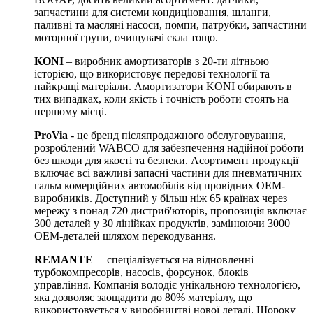
запчастини для системи кондиціювання, шланги,
паливні та масляні насоси, помпи, патрубки, запчастини
моторної групи, очищувачі скла тощо.
KONI
– виробник амортизаторів з 20-ти літньою
історією, що використовує передові технології та
найкращі матеріали. Амортизатори KONI обирають в
тих випадках, коли якість і точність роботи стоять на
першому місці.
ProVia
- це бренд післяпродажного обслуговування,
розроблений WABCO для забезпечення надійної роботи
без шкоди для якості та безпеки. Асортимент продукції
включає всі важливі запасні частини для пневматичних
гальм комерційних автомобілів від провідних OEM-
виробників. Доступний у більш ніж 65 країнах через
мережу з понад 720 дистриб'юторів, пропозиція включає
300 деталей у 30 лінійках продуктів, замінюючи 3000
OEM-деталей шляхом перекодування.
REMANTE
– спеціалізується на відновленні
турбокомпресорів, насосів, форсунок, блоків
управління. Компанія володіє унікальною технологією,
яка дозволяє заощадити до 80% матеріалу, що
використовується у виробництві нової деталі. Щороку