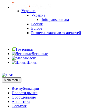
Украина
Украина
-info-parts.com.ua
Россия
Europe
Бизнес-каталог автозапчастей
Вход
Грузовики
Легковые
Масла
Шины
Вход
Main menu
Все публикации
Новости рынка
Оборудование
Аналитика
События