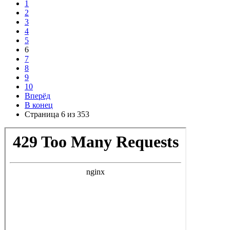
1
2
3
4
5
6
7
8
9
10
Вперёд
В конец
Страница 6 из 353