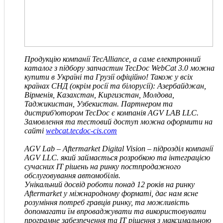
Продукцію компанії TecAlliance, а саме електронний
каталог з підбору запчастин TecDoc WebCat 3.0 можна
купити в Україні та Грузії офіційно! Також у всіх
країнах СНД
(окрім росії та білорусії)
: Азербайджан,
Вірменія, Казахстан, Киргизстан, Молдова,
Таджикистан, Узбекистан. Партнером та
дистриб'ютором TecDoc є компанія
AGV LAB LLC
.
Замовлення та тестовий доступ можна оформити на
сайті
webcat.tecdoc-cis.com
AGV Lab – Aftermarket Digital Vision – підрозділ компанії
AGV
LLC
.
який займається розробкою та інтеграцією
сучасних IT рішень на ринку постпродажного
обслуговування автомобілів.
Унікальний досвід роботи понад 12 років на ринку
Aftermarket у міжнародному форматі, дає нам ясне
розуміння потреб гравців ринку, та можливість
допомагати їм впроваджувати та використовувати
програмне забезпечення та IT рішення з максимальною