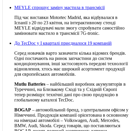
MEYLE спрощує заміну мастила в трансмісії
Під час виставки Motortec Madrid, яка відбувалася в
Іспанії з 20 по 23 квітня, на інтерактивному стенді
MEYLE відвідувачі мали змогу спробувати самостійно
замінювати мастило в трансмісії 7G-tronic.
До TecDoc у І кварталі приєдналося 19 компаній
Серед новачків варто зазначити кілька відомих брендів.
Одні постачають на ринок запчастини до систем
кондиціонування, інші застосовують передові технології
відновлення, хтось має широкий асортимент продукції
для європейських автомобілів.
Mutlu Batteries
– найбільший виробник акумуляторів в
Туреччині, на Близькому Сході та у Східній Європі
тепер розміщує технічні дані про свою продукцію в
глобальному каталозі TecDoc.
BOGAP
– автомобільний бренд, з центральним офісом у
Німеччині. Продукція компанії орієнтована в основному
на німецькі автомобілі – Volkswagen, Audi, Mercedes,
BMW, Audi, Skoda. Серед товарів, що поставляються
BOGAP, досить великий асортимент: датчики,