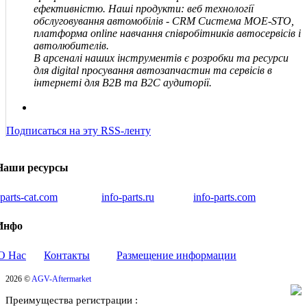
ефективністю. Наші продукти: веб технології
обслуговування автомобілів - CRM Система MOE-STO,
платформа online навчання співробітників автосервісів і
автолюбителів.
В арсеналі наших інструментів є розробки та ресурси
для digital просування автозапчастин та сервісів в
інтернеті для В2В та В2С аудиторії.
Подписаться на эту RSS-ленту
Наши ресурсы
iparts-cat.com
info-parts.ru
info-parts.com
Инфо
О Нас
Контакты
Размещение информации
2026 ©
AGV-Aftermarket
Преимущества регистрации :