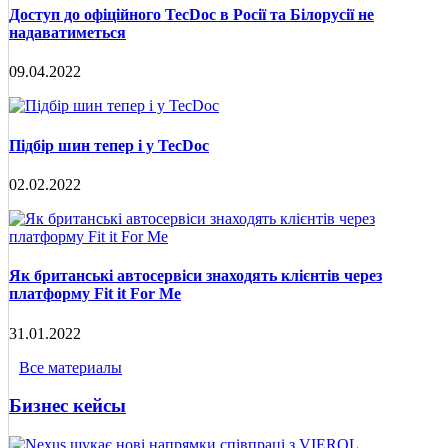
Доступ до офіційного TecDoc в Росії та Білорусії не
надаватиметься
09.04.2022
Підбір шин тепер і у TecDoc
02.02.2022
Як британські автосервіси знаходять клієнтів через
платформу Fit it For Me
31.01.2022
Все материалы
Бизнес кейсы