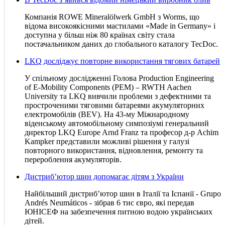
Компанія ROWE Mineralölwerk GmbH з Worms, що
відома високоякісними мастилами «Made in Germany» і
доступна у більш ніж 80 країнах світу стала
постачальником даних до глобального каталогу TecDoc.
LKQ досліджує повторне використання тягових батарей
У спільному дослідженні Голова Production Engineering
of E-Mobility Components (PEM) – RWTH Aachen
University та LKQ вивчили проблеми з дефектними та
простроченими тяговими батареями акумуляторних
електромобілів (BEV). На 43-му Міжнародному
віденському автомобільному симпозіумі генеральний
директор LKQ Europe Arnd Franz та професор д-р Achim
Kampker представили можливі рішення у галузі
повторного використання, відновлення, ремонту та
перероблення акумуляторів.
Дистриб’ютор шин допомагає дітям з України
Найбільший дистриб’ютор шин в Італії та Іспанії - Grupo
Andrés Neumáticos - зібрав 6 тис євро, які передав
ЮНІСЕФ на забезпечення питною водою українських
дітей.