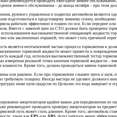
льно рекомендуется проводить ежегодное зимнее обслуживание, 
дения зимнего обслуживания – до конца октября – при этом до
ения, рулевого управления и подвески автомобиля являются одн
зом подготовиться к предстоящему зимнему сезону, необходимо 
рмоза работали эффективно и плавно по оси. Если переднее или 
биля. Вместе с заменой шин на СТО должна быть проверена торм
с использованием высококачественной очищающей жидкости то
озии или заклиненных поршней, что может стать причиной пере
сть является неотъемлемой частью процесса торможения и долж
 загрязнение тормозной жидкости может привести к повреждени
сть каждый год, используя высококачественный тестер тормозн
ью измерения реальной точки кипения тормозной жидкости – вме
 влажности. Кроме того, должна проводиться замена тормозной ж
чины или раковин. Если при торможении слышен треск и шум, н
 требуемую толщину. Иногда мастера не уделяют должного вни
атурах ниже нуля градусов по Цельсию эта вода замерзает и ог
нирование амортизаторов крайне важно для передвижения по ск
кже рекомендуют проводить проверку амортизаторов на предмет
рмозной путь может стать длиннее. Кроме того, автомобиль ста
ности, такие как
EPS
или
ABS
, будут работать менее эффективн