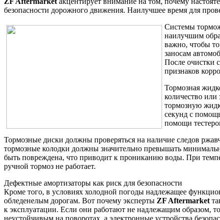
ZF Aftermarket
акцентирует внимание на том, почему настояте
безопасности дорожного движения. Наилучшее время для прове
Системы тормож
наилучшим обра
важно, чтобы то
заносам автомо
После очистки 
признаков корр
Тормозная жидко
количество или
тормозную жидко
секунд с помощ
помощи тестеров
Тормозные диски должны проверяться на наличие следов ржав
тормозные колодки должны значительно превышать минимально
быть повреждена, что приводит к прониканию воды. При темпер
ручной тормоз не работает.
Дефектные амортизаторы как риск для безопасности
Кроме того, в условиях холодной погоды надлежащее функцио
обледенелым дорогам. Вот почему эксперты
ZF Aftermarket
та
к эксплуатации. Если они работают не надлежащим образом, то
неустойчивым на поворотах, а электронные устройства безопас