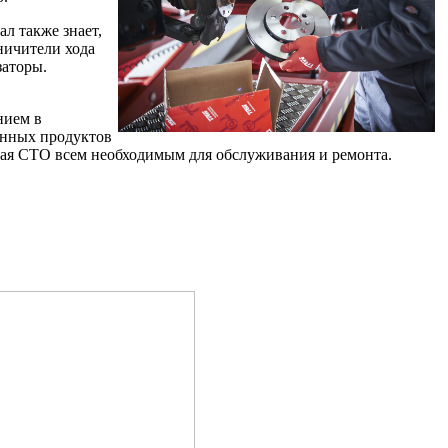
л также знает,
ничители хода
заторы.
нием в
енных продуктов
щая СТО всем необходимым для обслуживания и ремонта.