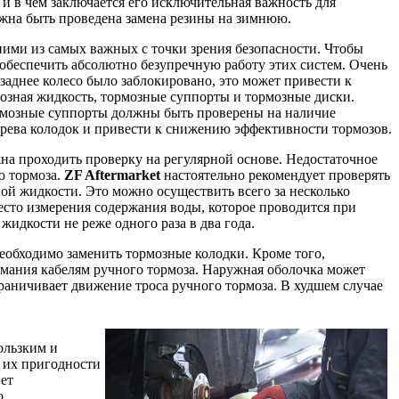
и в чем заключается его исключительная важность для
лжна быть проведена замена резины на зимнюю.
ими из самых важных с точки зрения безопасности. Чтобы
обеспечить абсолютно безупречную работу этих систем. Очень
заднее колесо было заблокировано, это может привести к
озная жидкость, тормозные суппорты и тормозные диски.
рмозные суппорты должны быть проверены на наличие
грева колодок и привести к снижению эффективности тормозов.
на проходить проверку на регулярной основе. Недостаточное
ю тормоза.
ZF Aftermarket
настоятельно рекомендует проверять
ой жидкости. Это можно осуществить всего за несколько
сто измерения содержания воды, которое проводится при
идкости не реже одного раза в два года.
еобходимо заменить тормозные колодки. Кроме того,
мания кабелям ручного тормоза. Наружная оболочка может
раничивает движение троса ручного тормоза. В худшем случае
ользким и
 их пригодности
нет
о.