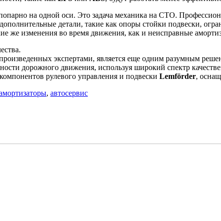
опарно на одной оси. Это задача механика на СТО. Профессиона
дополнительные детали, такие как опоры стойки подвески, огра
ие же изменения во время движения, как и неисправные аморти
ества.
 произведенных экспертами, является еще одним разумным реше
сности дорожного движения, используя широкий спектр качеств
 компонентов рулевого управления и подвески
Lemförder
, осна
амортизаторы
,
автосервис