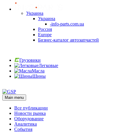
Украина
Украина
-info-parts.com.ua
Россия
Europe
Бизнес-каталог автозапчастей
Вход
Грузовики
Легковые
Масла
Шины
Вход
Main menu
Все публикации
Новости рынка
Оборудование
Аналитика
События