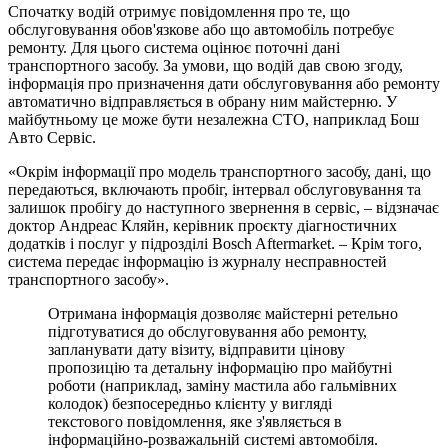
Спочатку водій отримує повідомлення про те, що
обслуговування обов'язкове або що автомобіль потребує
ремонту. Для цього система оцінює поточні дані
транспортного засобу. За умови, що водій дав свою згоду,
інформація про призначення дати обслуговування або ремонту
автоматично відправляється в обрану ним майстерню. У
майбутньому це може бути незалежна СТО, наприклад Бош
Авто Сервіс.
«Окрім інформації про модель транспортного засобу, дані, що
передаються, включають пробіг, інтервал обслуговування та
залишок пробігу до наступного звернення в сервіс, – відзначає
доктор Андреас Кляйн, керівник проєкту діагностичних
додатків і послуг у підрозділі Bosch Aftermarket. – Крім того,
система передає інформацію із журналу несправностей
транспортного засобу».
Отримана інформація дозволяє майстерні ретельно
підготуватися до обслуговування або ремонту,
запланувати дату візиту, відправити цінову
пропозицію та детальну інформацію про майбутні
роботи (наприклад, заміну мастила або гальмівних
колодок) безпосередньо клієнту у вигляді
текстового повідомлення, яке з'являється в
інформаційно-розважальній системі автомобіля.