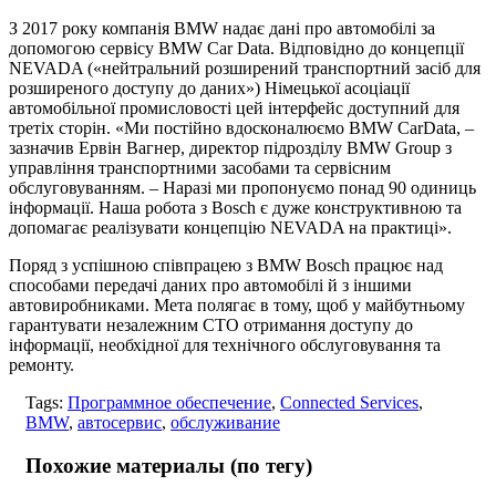
З 2017 року компанія BMW надає дані про автомобілі за
допомогою сервісу BMW Car Data. Відповідно до концепції
NEVADA («нейтральний розширений транспортний засіб для
розширеного доступу до даних») Німецької асоціації
автомобільної промисловості цей інтерфейс доступний для
третіх сторін. «Ми постійно вдосконалюємо BMW CarData, –
зазначив Ервін Вагнер, директор підрозділу BMW Group з
управління транспортними засобами та сервісним
обслуговуванням. – Наразі ми пропонуємо понад 90 одиниць
інформації. Наша робота з Bosch є дуже конструктивною та
допомагає реалізувати концепцію NEVADA на практиці».
Поряд з успішною співпрацею з BMW Bosch працює над
способами передачі даних про автомобілі й з іншими
автовиробниками. Мета полягає в тому, щоб у майбутньому
гарантувати незалежним СТО отримання доступу до
інформації, необхідної для технічного обслуговування та
ремонту.
Tags:
Программное обеспечение
,
Connected Services
,
BMW
,
автосервис
,
обслуживание
Похожие материалы (по тегу)