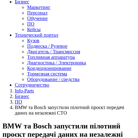
Бизнес
Маркетинг
Персонал
Обучение
ПО
Кейсы
Технический портал
Кузов
Подвеска / Рулевое
Двигатель / Трансмиссия
Топливная аппаратура
Диагностика / Электроника
Кондиционирование
Тормозная система
Оборудование / средства
Сотрудничество
Info-Parts
Бизнес
ПО
BMW та Bosch запустили пілотний проєкт передачі
даних на незалежні СТО
BMW та Bosch запустили пілотний
проєкт передачі даних на незалежні