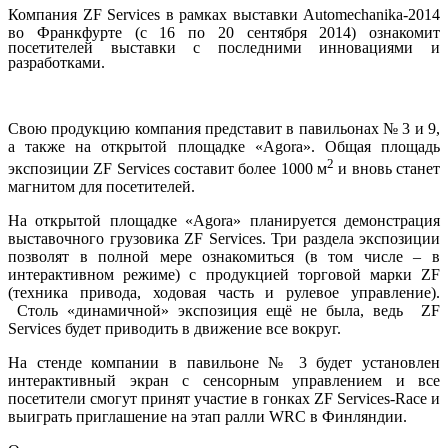
Компания
ZF Services в рамках выставки Automechanika-2014
во Франкфурте (с 16 по 20 сентября 2014)
ознакомит
посетителей выставки с последними инновациями и
разработками.
Свою продукцию компания представит в павильонах № 3 и 9,
а также на открытой площадке «Agora». Общая площадь
2
экспозиции ZF Services составит более 1000 м
и вновь станет
магнитом для посетителей.
На открытой площадке «Agora» планируется демонстрация
выставочного грузовика ZF Services. Три раздела экспозиции
позволят в полной мере ознакомиться (в том числе – в
интерактивном режиме) с продукцией торговой марки ZF
(техника привода, ходовая часть и рулевое управление).
Столь «динамичной» экспозиция ещё не была, ведь ZF
Services будет приводить в движение все вокруг.
На стенде компании в павильоне № 3 будет установлен
интерактивный экран с сенсорным управлением и все
посетители смогут принят участие в гонках ZF Services-Race и
выиграть приглашение на этап ралли WRC в Финляндии.