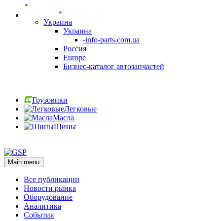
Украина
Украина
-info-parts.com.ua
Россия
Europe
Бизнес-каталог автозапчастей
Вход
Грузовики
Легковые
Масла
Шины
Вход
Main menu
Все публикации
Новости рынка
Оборудование
Аналитика
События