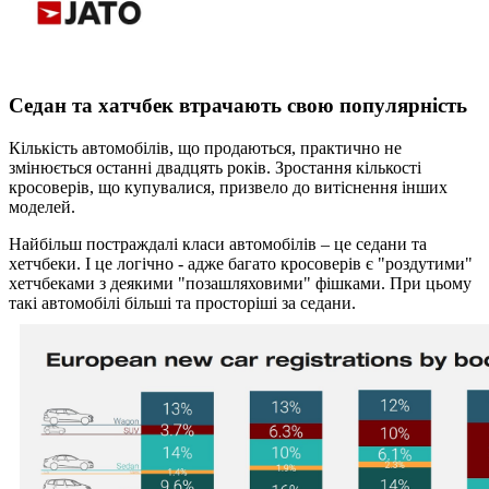
Седан та хатчбек втрачають свою популярність
Кількість автомобілів, що продаються, практично не
змінюється останні двадцять років. Зростання кількості
кросоверів, що купувалися, призвело до витіснення інших
моделей.
Найбільш постраждалі класи автомобілів – це седани та
хетчбеки. І це логічно - адже багато кросоверів є "роздутими"
хетчбеками з деякими "позашляховими" фішками. При цьому
такі автомобілі більші та просторіші за седани.