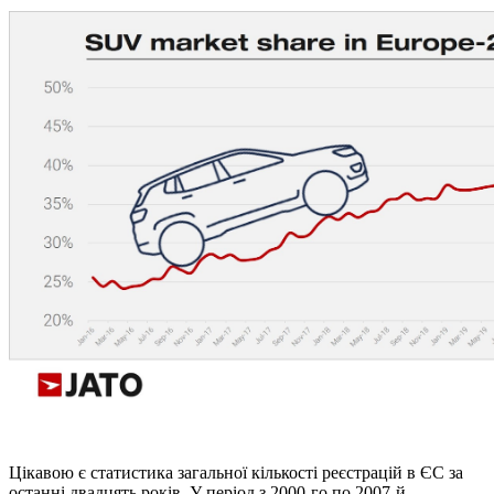
Цікавою є статистика загальної кількості реєстрацій в ЄС за
останні двадцять років. У період з 2000-го по 2007-й