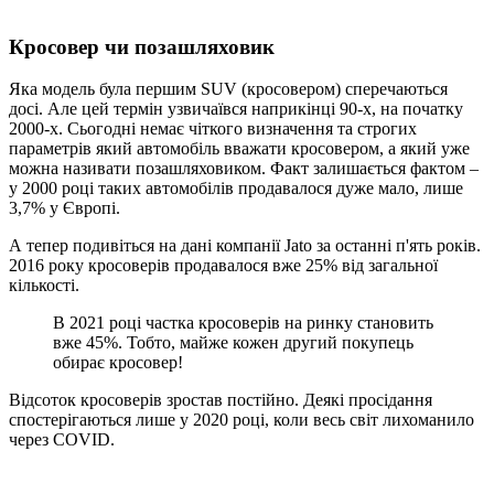
Кросовер чи позашляховик
Яка модель була першим SUV (кросовером) сперечаються
досі. Але цей термін узвичаївся наприкінці 90-х, на початку
2000-х. Сьогодні немає чіткого визначення та строгих
параметрів який автомобіль вважати кросовером, а який уже
можна називати позашляховиком. Факт залишається фактом –
у 2000 році таких автомобілів продавалося дуже мало, лише
3,7% у Європі.
А тепер подивіться на дані компанії Jato за останні п'ять років.
2016 року кросоверів продавалося вже 25% від загальної
кількості.
В 2021 році частка кросоверів на ринку становить
вже 45%. Тобто, майже кожен другий покупець
обирає кросовер!
Відсоток кросоверів зростав постійно. Деякі просідання
спостерігаються лише у 2020 році, коли весь світ лихоманило
через COVID.