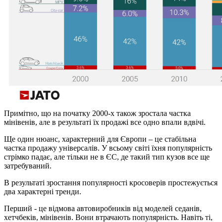
Примітно, що на початку 2000-х також зростала частка
мінівенів, але в результаті їх продажі все одно впали вдвічі.
Ще один нюанс, характерний для Європи – це стабільна
частка продажу універсалів. У всьому світі їхня популярність
стрімко падає, але тільки не в ЄС, де такий тип кузов все ще
затребуваний.
В результаті зростання популярності кросоверів простежується
два характерні тренди.
Перший - це відмова автовиробників від моделей седанів,
хетчбеків, мінівенів. Вони втрачають популярність. Навіть ті,