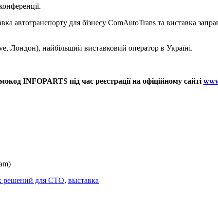
 конференції.
вка автотранспорту для бізнесу ComAutoTrans та виставка заправн
e, Лондон), найбільший виставковий оператор в Україні.
мокод INFOPARTS під час реєстрації на офіційному сайті
www
ram)
ых решений для СТО
,
выставка