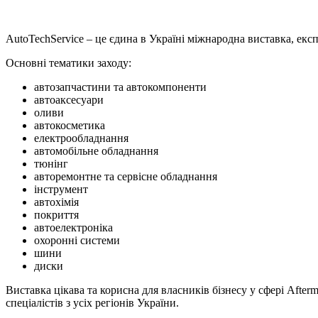
AutoTechService – це єдина в Україні міжнародна виставка, екс
Основні тематики заходу:
автозапчастини та автокомпоненти
автоаксесуари
оливи
автокосметика
електрообладнання
автомобільне обладнання
тюнінг
авторемонтне та сервісне обладнання
інструмент
автохімія
покриття
автоелектроніка
охоронні системи
шини
диски
Виставка цікава та корисна для власників бізнесу у сфері After
спеціалістів з усіх регіонів України.