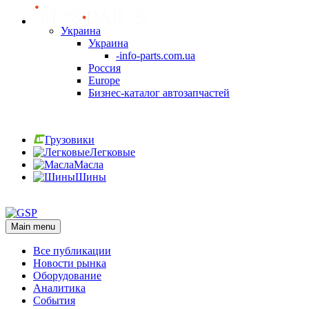
Украина
Украина
-info-parts.com.ua
Россия
Europe
Бизнес-каталог автозапчастей
Вход
Грузовики
Легковые
Масла
Шины
Вход
Main menu
Все публикации
Новости рынка
Оборудование
Аналитика
События