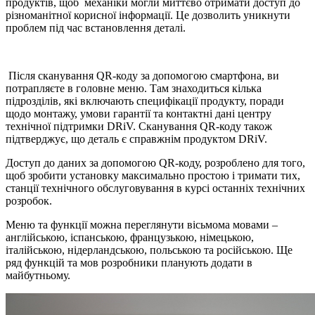
продуктів, щоб механіки могли миттєво отримати доступ до
різноманітної корисної інформації. Це дозволить уникнути
проблем під час встановлення деталі.
Після сканування QR-коду за допомогою смартфона, ви
потрапляєте в головне меню. Там знаходиться кілька
підрозділів, які включають специфікації продукту, поради
щодо монтажу, умови гарантії та контактні дані центру
технічної підтримки DRiV. Сканування QR-коду також
підтверджує, що деталь є справжнім продуктом DRiV.
Доступ до даних за допомогою QR-коду, розроблено для того,
щоб зробити установку максимально простою і тримати тих,
станції технічного обслуговування в курсі останніх технічних
розробок.
Меню та функції можна переглянути вісьмома мовами –
англійською, іспанською, французькою, німецькою,
італійською, нідерландською, польською та російською. Ще
ряд функцій та мов розробники планують додати в
майбутньому.