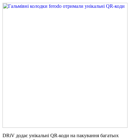
DRiV додає унікальні QR-коди на пакування багатьох