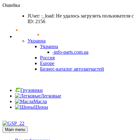
Ошибка
JUser: :_load: Не удалось загрузить пользователя с
ID: 2156
Украина
Украина
-info-parts.com.ua
Россия
Europe
Бизнес-каталог автозапчастей
Вход
Грузовики
Легковые
Масла
Шины
Вход
Main menu