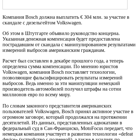
Компания Bosch должна выплатить € 304 млн. за участие в
скандале с дизельгейтом Volkswagen.
Об этом в Штутгарте объявило руководство концерна.
Указанная денежная компенсация будет предоставлена
пострадавшим от скандала с манипулированием результатами
измерений выбросов американским гражданам.
Расчет был составлен в декабре прошлого года, а теперь
определена сумма компенсации. По мнению юристов
Volkswagen, компания Bosch поставляет технологии,
позволяющие фальсифицировать результаты измерений
выбросов. Ведь именно за эти манипуляции немецкий
производитель автомобилей получил штрафы на сотни
миллионов евро по всему миру.
По словам законного представителя американских
пользователей Volkswagen, Bosch принял активное участие в
огромном заговоре, который продолжался на протяжении
десятилетий. Из данных, представленных адвокатами в
федеральный суд в Сан-Франциско, MotoFocus передает, что
немецкая компания участвует в развитии технологии «defeat
device» (устройство с подменой), а также в усилиях по