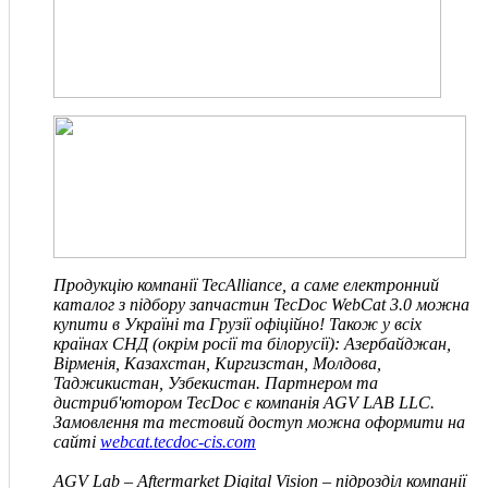
Продукцію компанії TecAlliance, а саме електронний
каталог з підбору запчастин TecDoc WebCat 3.0 можна
купити в Україні та Грузії офіційно! Також у всіх
країнах СНД
(окрім росії та білорусії)
: Азербайджан,
Вірменія, Казахстан, Киргизстан, Молдова,
Таджикистан, Узбекистан. Партнером та
дистриб'ютором TecDoc є компанія
AGV LAB LLC
.
Замовлення та тестовий доступ можна оформити на
сайті
webcat.tecdoc-cis.com
AGV Lab – Aftermarket Digital Vision – підрозділ компанії