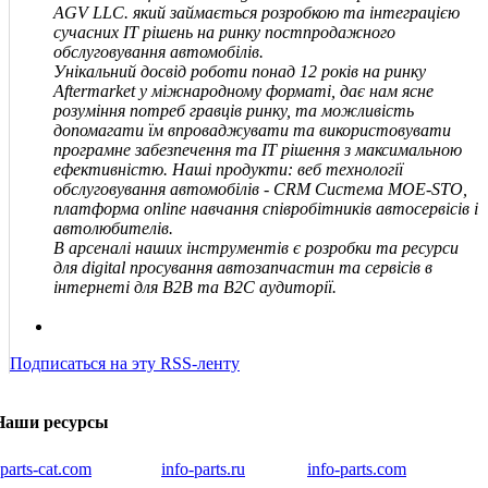
AGV
LLC
.
який займається розробкою та інтеграцією
сучасних IT рішень на ринку постпродажного
обслуговування автомобілів.
Унікальний досвід роботи понад 12 років на ринку
Aftermarket у міжнародному форматі, дає нам ясне
розуміння потреб гравців ринку, та можливість
допомагати їм впроваджувати та використовувати
програмне забезпечення та IT рішення з максимальною
ефективністю. Наші продукти: веб технології
обслуговування автомобілів - CRM Система MOE-STO,
платформа online навчання співробітників автосервісів і
автолюбителів.
В арсеналі наших інструментів є розробки та ресурси
для digital просування автозапчастин та сервісів в
інтернеті для В2В та В2С аудиторії.
Подписаться на эту RSS-ленту
Наши ресурсы
iparts-cat.com
info-parts.ru
info-parts.com