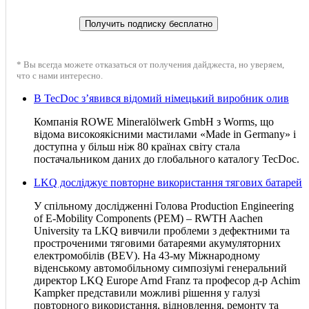
* Вы всегда можете отказаться от получения дайджеста, но уверяем,
что с нами интересно.
В TecDoc з’явився відомий німецький виробник олив
Компанія ROWE Mineralölwerk GmbH з Worms, що
відома високоякісними мастилами «Made in Germany» і
доступна у більш ніж 80 країнах світу стала
постачальником даних до глобального каталогу TecDoc.
LKQ досліджує повторне використання тягових батарей
У спільному дослідженні Голова Production Engineering
of E-Mobility Components (PEM) – RWTH Aachen
University та LKQ вивчили проблеми з дефектними та
простроченими тяговими батареями акумуляторних
електромобілів (BEV). На 43-му Міжнародному
віденському автомобільному симпозіумі генеральний
директор LKQ Europe Arnd Franz та професор д-р Achim
Kampker представили можливі рішення у галузі
повторного використання, відновлення, ремонту та