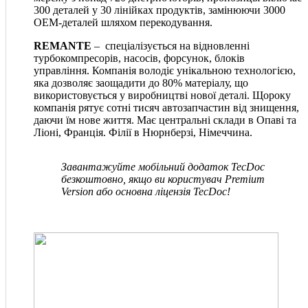
300 деталей у 30 лінійках продуктів, замінюючи 3000
OEM-деталей шляхом перекодування.
REMANTE
– спеціалізується на відновленні
турбокомпресорів, насосів, форсунок, блоків
управління. Компанія володіє унікальною технологією,
яка дозволяє заощадити до 80% матеріалу, що
використовується у виробництві нової деталі. Щороку
компанія рятує сотні тисяч автозапчастин від знищення,
даючи їм нове життя. Має центральні склади в Опаві та
Ліоні, Франція. Філії в Нюрнберзі, Німеччина.
Завантажуйте мобільний додаток TecDoc
безкоштовно, якщо ви користувач Premium
Version або основна ліцензія TecDoc!