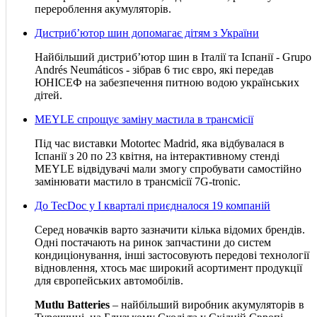
перероблення акумуляторів.
Дистриб’ютор шин допомагає дітям з України
Найбільший дистриб’ютор шин в Італії та Іспанії - Grupo
Andrés Neumáticos - зібрав 6 тис євро, які передав
ЮНІСЕФ на забезпечення питною водою українських
дітей.
MEYLE спрощує заміну мастила в трансмісії
Під час виставки Motortec Madrid, яка відбувалася в
Іспанії з 20 по 23 квітня, на інтерактивному стенді
MEYLE відвідувачі мали змогу спробувати самостійно
замінювати мастило в трансмісії 7G-tronic.
До TecDoc у І кварталі приєдналося 19 компаній
Серед новачків варто зазначити кілька відомих брендів.
Одні постачають на ринок запчастини до систем
кондиціонування, інші застосовують передові технології
відновлення, хтось має широкий асортимент продукції
для європейських автомобілів.
Mutlu Batteries
– найбільший виробник акумуляторів в