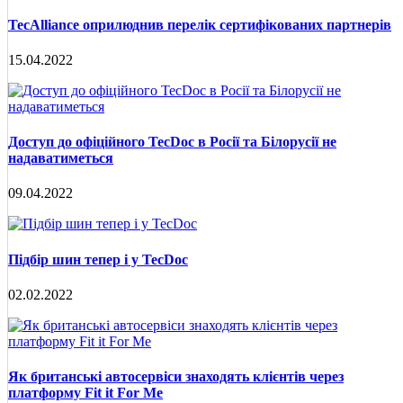
TecAlliance оприлюднив перелік сертифікованих партнерів
15.04.2022
Доступ до офіційного TecDoc в Росії та Білорусії не
надаватиметься
09.04.2022
Підбір шин тепер і у TecDoc
02.02.2022
Як британські автосервіси знаходять клієнтів через
платформу Fit it For Me