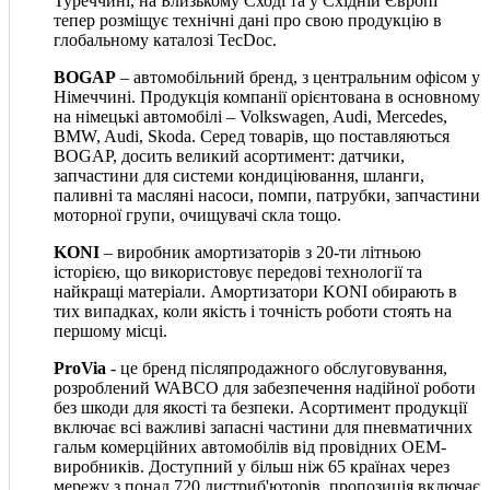
Туреччині, на Близькому Сході та у Східній Європі
тепер розміщує технічні дані про свою продукцію в
глобальному каталозі TecDoc.
BOGAP
– автомобільний бренд, з центральним офісом у
Німеччині. Продукція компанії орієнтована в основному
на німецькі автомобілі – Volkswagen, Audi, Mercedes,
BMW, Audi, Skoda. Серед товарів, що поставляються
BOGAP, досить великий асортимент: датчики,
запчастини для системи кондиціювання, шланги,
паливні та масляні насоси, помпи, патрубки, запчастини
моторної групи, очищувачі скла тощо.
KONI
– виробник амортизаторів з 20-ти літньою
історією, що використовує передові технології та
найкращі матеріали. Амортизатори KONI обирають в
тих випадках, коли якість і точність роботи стоять на
першому місці.
ProVia
- це бренд післяпродажного обслуговування,
розроблений WABCO для забезпечення надійної роботи
без шкоди для якості та безпеки. Асортимент продукції
включає всі важливі запасні частини для пневматичних
гальм комерційних автомобілів від провідних OEM-
виробників. Доступний у більш ніж 65 країнах через
мережу з понад 720 дистриб'юторів, пропозиція включає