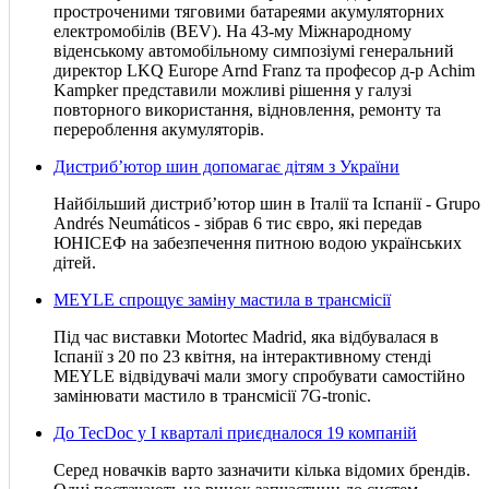
простроченими тяговими батареями акумуляторних
електромобілів (BEV). На 43-му Міжнародному
віденському автомобільному симпозіумі генеральний
директор LKQ Europe Arnd Franz та професор д-р Achim
Kampker представили можливі рішення у галузі
повторного використання, відновлення, ремонту та
перероблення акумуляторів.
Дистриб’ютор шин допомагає дітям з України
Найбільший дистриб’ютор шин в Італії та Іспанії - Grupo
Andrés Neumáticos - зібрав 6 тис євро, які передав
ЮНІСЕФ на забезпечення питною водою українських
дітей.
MEYLE спрощує заміну мастила в трансмісії
Під час виставки Motortec Madrid, яка відбувалася в
Іспанії з 20 по 23 квітня, на інтерактивному стенді
MEYLE відвідувачі мали змогу спробувати самостійно
замінювати мастило в трансмісії 7G-tronic.
До TecDoc у І кварталі приєдналося 19 компаній
Серед новачків варто зазначити кілька відомих брендів.