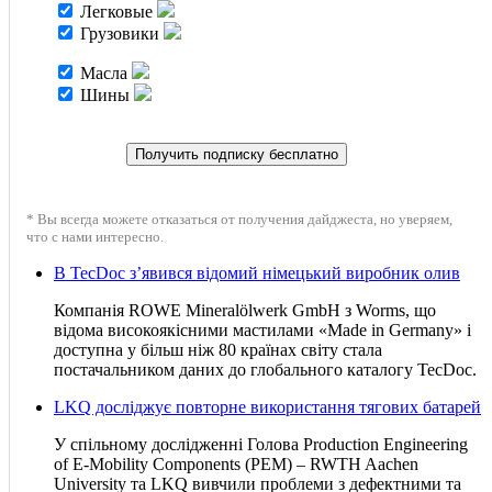
Легковые
Грузовики
Масла
Шины
* Вы всегда можете отказаться от получения дайджеста, но уверяем,
что с нами интересно.
В TecDoc з’явився відомий німецький виробник олив
Компанія ROWE Mineralölwerk GmbH з Worms, що
відома високоякісними мастилами «Made in Germany» і
доступна у більш ніж 80 країнах світу стала
постачальником даних до глобального каталогу TecDoc.
LKQ досліджує повторне використання тягових батарей
У спільному дослідженні Голова Production Engineering
of E-Mobility Components (PEM) – RWTH Aachen
University та LKQ вивчили проблеми з дефектними та