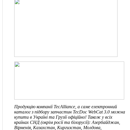
Продукцію компанії TecAlliance, а саме електронний
каталог з підбору запчастин TecDoc WebCat 3.0 можна
купити в Україні та Грузії офіційно! Також у всіх
країнах СНД
(окрім росії та білорусії)
: Азербайджан,
Вірменія, Казахстан, Киргизстан, Молдова,