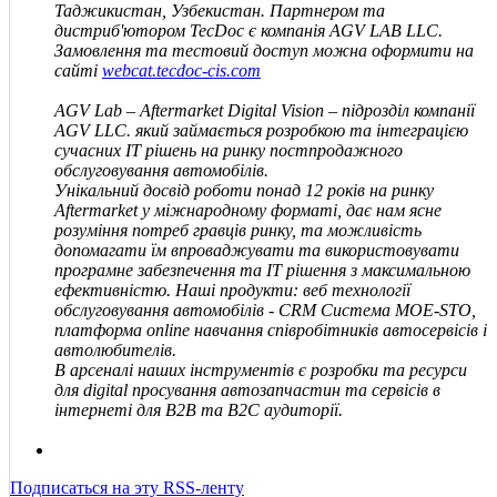
Таджикистан, Узбекистан. Партнером та
дистриб'ютором TecDoc є компанія
AGV LAB LLC
.
Замовлення та тестовий доступ можна оформити на
сайті
webcat.tecdoc-cis.com
AGV Lab – Aftermarket Digital Vision – підрозділ компанії
AGV
LLC
.
який займається розробкою та інтеграцією
сучасних IT рішень на ринку постпродажного
обслуговування автомобілів.
Унікальний досвід роботи понад 12 років на ринку
Aftermarket у міжнародному форматі, дає нам ясне
розуміння потреб гравців ринку, та можливість
допомагати їм впроваджувати та використовувати
програмне забезпечення та IT рішення з максимальною
ефективністю. Наші продукти: веб технології
обслуговування автомобілів - CRM Система MOE-STO,
платформа online навчання співробітників автосервісів і
автолюбителів.
В арсеналі наших інструментів є розробки та ресурси
для digital просування автозапчастин та сервісів в
інтернеті для В2В та В2С аудиторії.
Подписаться на эту RSS-ленту