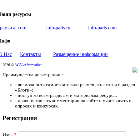
Наши ресурсы
iparts-cat.com
info-parts.ru
info-parts.com
Инфо
О Нас
Контакты
Размещение информации
2026 ©
AGV-Aftermarket
Преимущества регистрации :
- возможность самостоятельно размещать статьи в раздел
«Блоги»;
- доступ ко всем разделам и материалам ресурса;
- право оставлять комментарии на сайте и участвовать в
опросах и конкурсах.
Регистрация
Имя:
*