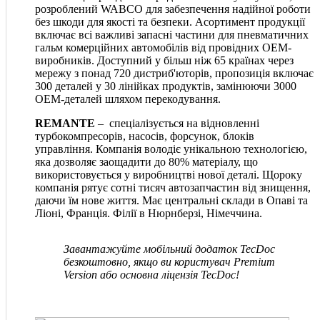
розроблений WABCO для забезпечення надійної роботи
без шкоди для якості та безпеки. Асортимент продукції
включає всі важливі запасні частини для пневматичних
гальм комерційних автомобілів від провідних OEM-
виробників. Доступний у більш ніж 65 країнах через
мережу з понад 720 дистриб'юторів, пропозиція включає
300 деталей у 30 лінійках продуктів, замінюючи 3000
OEM-деталей шляхом перекодування.
REMANTE
– спеціалізується на відновленні
турбокомпресорів, насосів, форсунок, блоків
управління. Компанія володіє унікальною технологією,
яка дозволяє заощадити до 80% матеріалу, що
використовується у виробництві нової деталі. Щороку
компанія рятує сотні тисяч автозапчастин від знищення,
даючи їм нове життя. Має центральні склади в Опаві та
Ліоні, Франція. Філії в Нюрнберзі, Німеччина.
Завантажуйте мобільний додаток TecDoc
безкоштовно, якщо ви користувач Premium
Version або основна ліцензія TecDoc!