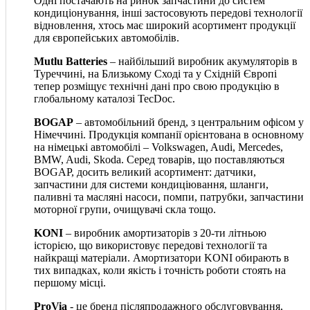
Одні постачають на ринок запчастини до систем
кондиціонування, інші застосовують передові технології
відновлення, хтось має широкий асортимент продукції
для європейських автомобілів.
Mutlu Batteries
– найбільший виробник акумуляторів в
Туреччині, на Близькому Сході та у Східній Європі
тепер розміщує технічні дані про свою продукцію в
глобальному каталозі TecDoc.
BOGAP
– автомобільний бренд, з центральним офісом у
Німеччині. Продукція компанії орієнтована в основному
на німецькі автомобілі – Volkswagen, Audi, Mercedes,
BMW, Audi, Skoda. Серед товарів, що поставляються
BOGAP, досить великий асортимент: датчики,
запчастини для системи кондиціювання, шланги,
паливні та масляні насоси, помпи, патрубки, запчастини
моторної групи, очищувачі скла тощо.
KONI
– виробник амортизаторів з 20-ти літньою
історією, що використовує передові технології та
найкращі матеріали. Амортизатори KONI обирають в
тих випадках, коли якість і точність роботи стоять на
першому місці.
ProVia
- це бренд післяпродажного обслуговування,