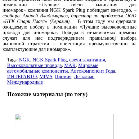
номинации «Лучшие свечи зажигания для
иномарок» компания NGK Spark Plug побеждает ежегодно,
–
сообщил Андрей Владимирцев, директор по продажам ООО
«НГК Спарк Плагс» (Евразия).
– В этом году мы одержали
ожидаемую победу в номинации «Лучшие высоковольтные
провода для иномарок». Победы в независимых премиях
служат для нас подтверждением правильноuj выбора
рыночной стратегии – ориентация преимущественно на
комплектующие для иномарок».
Tags:
NGK
,
NGK Spark Plug
,
свечи зажигания
,
Высоковольтные провода
,
МАК
,
Мировые
автомобильные компоненты
,
Автокомпонент Года
,
ИНТЕРАВТО
,
MIMS
,
Премия
,
Легковые
,
Международные
Похожие материалы (по тегу)