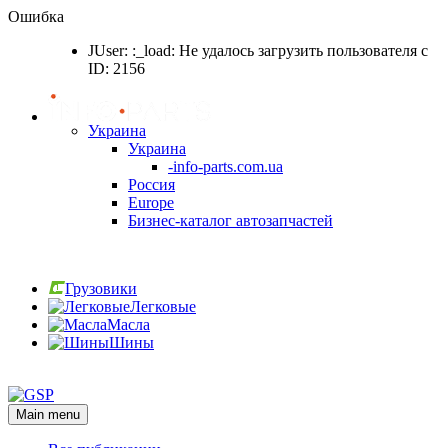
Ошибка
JUser: :_load: Не удалось загрузить пользователя с
ID: 2156
Украина
Украина
-info-parts.com.ua
Россия
Europe
Бизнес-каталог автозапчастей
Вход
Грузовики
Легковые
Масла
Шины
Вход
Main menu