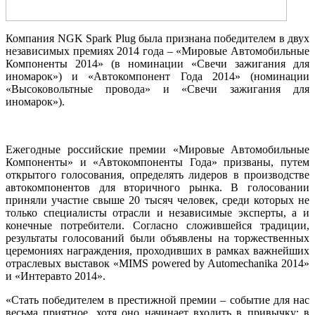
Компания NGK Spark Plug была признана победителем в двух
независимых премиях 2014 года – «Мировые Автомобильные
Компоненты 2014» (в номинации «Свечи зажигания для
иномарок») и «Автокомпонент Года 2014» (номинации
«Высоковольтные провода» и «Свечи зажигания для
иномарок»).
Ежегодные российские премии «Мировые Автомобильные
Компоненты» и «Автокомпоненты Года» призваны, путем
открытого голосования, определять лидеров в производстве
автокомпонентов для вторичного рынка. В голосовании
приняли участие свыше 20 тысяч человек, среди которых не
только специалисты отрасли и независимые эксперты, а и
конечные потребители. Согласно сложившейся традиции,
результаты голосований были объявлены на торжественных
церемониях награждения, проходивших в рамках важнейших
отраслевых выставок «MIMS powered by Automechanika 2014»
и «Интеравто 2014».
«Стать победителем в престижной премии – событие для нас
весьма приятное, хотя оно начинает входить в привычку: в