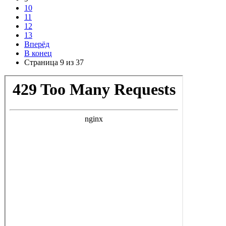
10
11
12
13
Вперёд
В конец
Страница 9 из 37