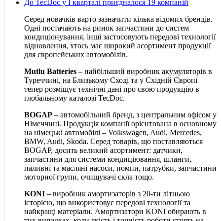
До TecDoc у І кварталі приєдналося 19 компаній
Серед новачків варто зазначити кілька відомих брендів.
Одні постачають на ринок запчастини до систем
кондиціонування, інші застосовують передові технології
відновлення, хтось має широкий асортимент продукції
для європейських автомобілів.
Mutlu Batteries
– найбільший виробник акумуляторів в
Туреччині, на Близькому Сході та у Східній Європі
тепер розміщує технічні дані про свою продукцію в
глобальному каталозі TecDoc.
BOGAP
– автомобільний бренд, з центральним офісом у
Німеччині. Продукція компанії орієнтована в основному
на німецькі автомобілі – Volkswagen, Audi, Mercedes,
BMW, Audi, Skoda. Серед товарів, що поставляються
BOGAP, досить великий асортимент: датчики,
запчастини для системи кондиціювання, шланги,
паливні та масляні насоси, помпи, патрубки, запчастини
моторної групи, очищувачі скла тощо.
KONI
– виробник амортизаторів з 20-ти літньою
історією, що використовує передові технології та
найкращі матеріали. Амортизатори KONI обирають в
тих випадках, коли якість і точність роботи стоять на