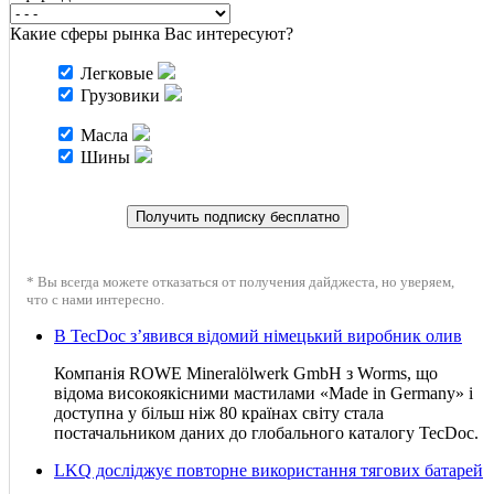
Какие сферы рынка Вас интересуют?
Легковые
Грузовики
Масла
Шины
* Вы всегда можете отказаться от получения дайджеста, но уверяем,
что с нами интересно.
В TecDoc з’явився відомий німецький виробник олив
Компанія ROWE Mineralölwerk GmbH з Worms, що
відома високоякісними мастилами «Made in Germany» і
доступна у більш ніж 80 країнах світу стала
постачальником даних до глобального каталогу TecDoc.
LKQ досліджує повторне використання тягових батарей