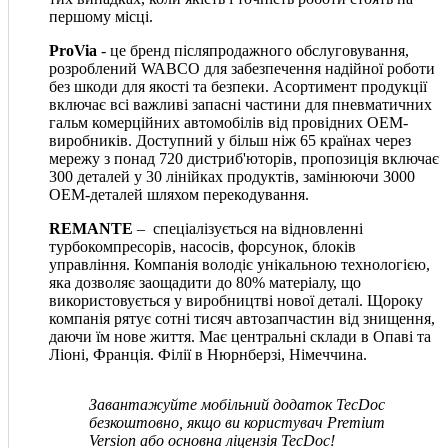
першому місці.
ProVia
- це бренд післяпродажного обслуговування,
розроблений WABCO для забезпечення надійної роботи
без шкоди для якості та безпеки. Асортимент продукції
включає всі важливі запасні частини для пневматичних
гальм комерційних автомобілів від провідних OEM-
виробників. Доступний у більш ніж 65 країнах через
мережу з понад 720 дистриб'юторів, пропозиція включає
300 деталей у 30 лінійках продуктів, замінюючи 3000
OEM-деталей шляхом перекодування.
REMANTE
– спеціалізується на відновленні
турбокомпресорів, насосів, форсунок, блоків
управління. Компанія володіє унікальною технологією,
яка дозволяє заощадити до 80% матеріалу, що
використовується у виробництві нової деталі. Щороку
компанія рятує сотні тисяч автозапчастин від знищення,
даючи їм нове життя. Має центральні склади в Опаві та
Ліоні, Франція. Філії в Нюрнберзі, Німеччина.
Завантажуйте мобільний додаток TecDoc
безкоштовно, якщо ви користувач Premium
Version або основна ліцензія TecDoc!