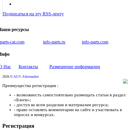
Подписаться на эту RSS-ленту
Наши ресурсы
iparts-cat.com
info-parts.ru
info-parts.com
Инфо
О Нас
Контакты
Размещение информации
2026 ©
AGV-Aftermarket
Преимущества регистрации :
- возможность самостоятельно размещать статьи в раздел
«Блоги»;
- доступ ко всем разделам и материалам ресурса;
- право оставлять комментарии на сайте и участвовать в
опросах и конкурсах.
Регистрация