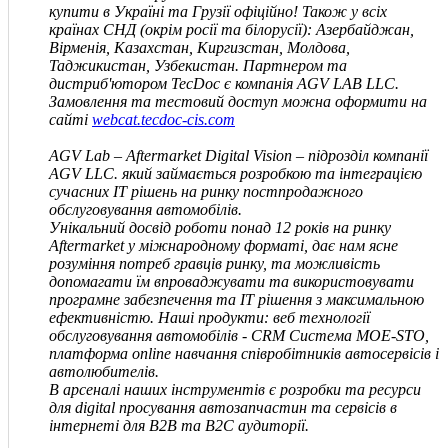
купити в Україні та Грузії офіційно! Також у всіх
країнах СНД
(окрім росії та білорусії)
: Азербайджан,
Вірменія, Казахстан, Киргизстан, Молдова,
Таджикистан, Узбекистан. Партнером та
дистриб'ютором TecDoc є компанія
AGV LAB LLC
.
Замовлення та тестовий доступ можна оформити на
сайті
webcat.tecdoc-cis.com
AGV Lab – Aftermarket Digital Vision – підрозділ компанії
AGV
LLC
.
який займається розробкою та інтеграцією
сучасних IT рішень на ринку постпродажного
обслуговування автомобілів.
Унікальний досвід роботи понад 12 років на ринку
Aftermarket у міжнародному форматі, дає нам ясне
розуміння потреб гравців ринку, та можливість
допомагати їм впроваджувати та використовувати
програмне забезпечення та IT рішення з максимальною
ефективністю. Наші продукти: веб технології
обслуговування автомобілів - CRM Система MOE-STO,
платформа online навчання співробітників автосервісів і
автолюбителів.
В арсеналі наших інструментів є розробки та ресурси
для digital просування автозапчастин та сервісів в
інтернеті для В2В та В2С аудиторії.