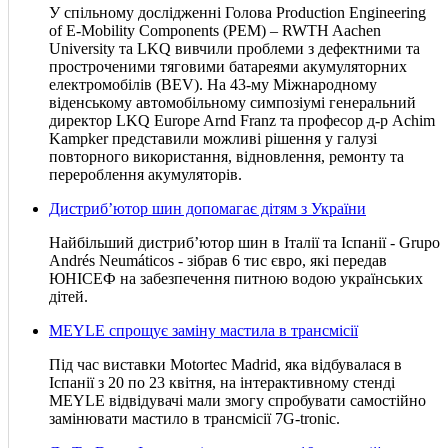
У спільному дослідженні Голова Production Engineering
of E-Mobility Components (PEM) – RWTH Aachen
University та LKQ вивчили проблеми з дефектними та
простроченими тяговими батареями акумуляторних
електромобілів (BEV). На 43-му Міжнародному
віденському автомобільному симпозіумі генеральний
директор LKQ Europe Arnd Franz та професор д-р Achim
Kampker представили можливі рішення у галузі
повторного використання, відновлення, ремонту та
перероблення акумуляторів.
Дистриб’ютор шин допомагає дітям з України
Найбільший дистриб’ютор шин в Італії та Іспанії - Grupo
Andrés Neumáticos - зібрав 6 тис євро, які передав
ЮНІСЕФ на забезпечення питною водою українських
дітей.
MEYLE спрощує заміну мастила в трансмісії
Під час виставки Motortec Madrid, яка відбувалася в
Іспанії з 20 по 23 квітня, на інтерактивному стенді
MEYLE відвідувачі мали змогу спробувати самостійно
замінювати мастило в трансмісії 7G-tronic.