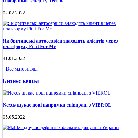
Підбір шин тепер і у TecDoc
02.02.2022
Як британські автосервіси знаходять клієнтів через
платформу Fit it For Me
31.01.2022
Все материалы
Бизнес кейсы
Nexus шукає нові напрямки співпраці з VIEROL
05.05.2022