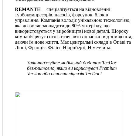
REMANTE
– спеціалізується на відновленні
турбокомпресорів, насосів, форсунок, блоків
управління. Компанія володіє унікальною технологією,
яка дозволяє заощадити до 80% матеріалу, що
використовується у виробництві нової деталі. Щороку
компанія рятує сотні тисяч автозапчастин від знищення,
даючи їм нове життя. Має центральні склади в Опаві та
Ліоні, Франція. Філії в Нюрнберзі, Німеччина.
Завантажуйте мобільний додаток TecDoc
безкоштовно, якщо ви користувач Premium
Version або основна ліцензія TecDoc!