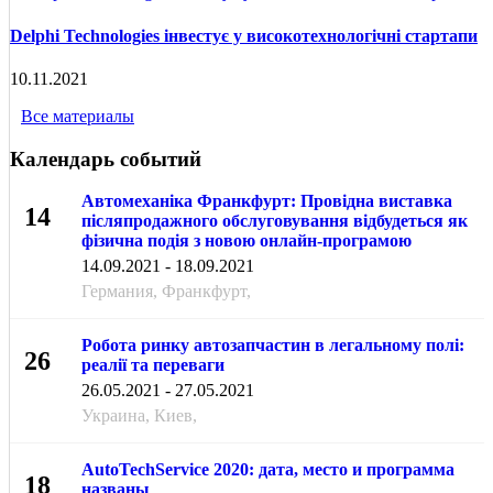
Delphi Technologies інвестує у високотехнологічні стартапи
10.11.2021
Все материалы
Календарь событий
Автомеханіка Франкфурт: Провідна виставка
14
післяпродажного обслуговування відбудеться як
фізична подія з новою онлайн-програмою
СЕН
14.09.2021 - 18.09.2021
Германия, Франкфурт,
Робота ринку автозапчастин в легальному полі:
26
реалії та переваги
МАЯ
26.05.2021 - 27.05.2021
Украина, Киев,
AutoTechService 2020: дата, место и программа
18
названы