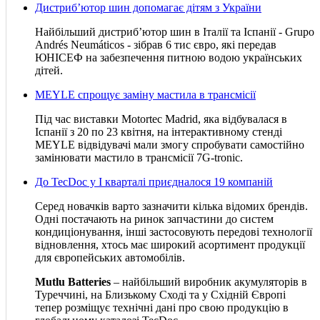
Дистриб’ютор шин допомагає дітям з України
Найбільший дистриб’ютор шин в Італії та Іспанії - Grupo
Andrés Neumáticos - зібрав 6 тис євро, які передав
ЮНІСЕФ на забезпечення питною водою українських
дітей.
MEYLE спрощує заміну мастила в трансмісії
Під час виставки Motortec Madrid, яка відбувалася в
Іспанії з 20 по 23 квітня, на інтерактивному стенді
MEYLE відвідувачі мали змогу спробувати самостійно
замінювати мастило в трансмісії 7G-tronic.
До TecDoc у І кварталі приєдналося 19 компаній
Серед новачків варто зазначити кілька відомих брендів.
Одні постачають на ринок запчастини до систем
кондиціонування, інші застосовують передові технології
відновлення, хтось має широкий асортимент продукції
для європейських автомобілів.
Mutlu Batteries
– найбільший виробник акумуляторів в
Туреччині, на Близькому Сході та у Східній Європі
тепер розміщує технічні дані про свою продукцію в