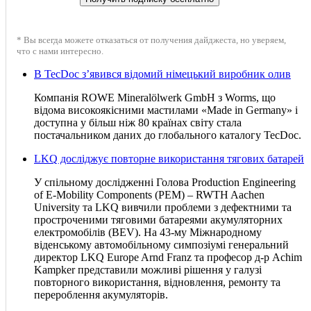
* Вы всегда можете отказаться от получения дайджеста, но уверяем,
что с нами интересно.
В TecDoc з’явився відомий німецький виробник олив
Компанія ROWE Mineralölwerk GmbH з Worms, що
відома високоякісними мастилами «Made in Germany» і
доступна у більш ніж 80 країнах світу стала
постачальником даних до глобального каталогу TecDoc.
LKQ досліджує повторне використання тягових батарей
У спільному дослідженні Голова Production Engineering
of E-Mobility Components (PEM) – RWTH Aachen
University та LKQ вивчили проблеми з дефектними та
простроченими тяговими батареями акумуляторних
електромобілів (BEV). На 43-му Міжнародному
віденському автомобільному симпозіумі генеральний
директор LKQ Europe Arnd Franz та професор д-р Achim
Kampker представили можливі рішення у галузі
повторного використання, відновлення, ремонту та
перероблення акумуляторів.