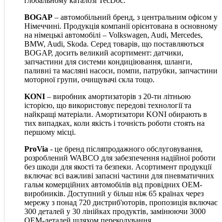
глобальному каталозі TecDoc.
BOGAP
– автомобільний бренд, з центральним офісом у
Німеччині. Продукція компанії орієнтована в основному
на німецькі автомобілі – Volkswagen, Audi, Mercedes,
BMW, Audi, Skoda. Серед товарів, що поставляються
BOGAP, досить великий асортимент: датчики,
запчастини для системи кондиціювання, шланги,
паливні та масляні насоси, помпи, патрубки, запчастини
моторної групи, очищувачі скла тощо.
KONI
– виробник амортизаторів з 20-ти літньою
історією, що використовує передові технології та
найкращі матеріали. Амортизатори KONI обирають в
тих випадках, коли якість і точність роботи стоять на
першому місці.
ProVia
- це бренд післяпродажного обслуговування,
розроблений WABCO для забезпечення надійної роботи
без шкоди для якості та безпеки. Асортимент продукції
включає всі важливі запасні частини для пневматичних
гальм комерційних автомобілів від провідних OEM-
виробників. Доступний у більш ніж 65 країнах через
мережу з понад 720 дистриб'юторів, пропозиція включає
300 деталей у 30 лінійках продуктів, замінюючи 3000
OEM-деталей шляхом перекодування.