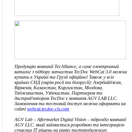
Продукцію компанії TecAlliance, а саме електронний
каталог з підбору запчастин TecDoc WebCat 3.0 можна
купити в Україні та Грузії офіційно! Також у всіх
країнах СНД
(окрім росії та білорусії)
: Азербайджан,
Вірменія, Казахстан, Киргизстан, Молдова,
Таджикистан, Узбекистан. Партнером та
дистриб'ютором TecDoc є компанія
AGV LAB LLC
.
Замовлення та тестовий доступ можна оформити на
сайті
webcat.tecdoc-cis.com
AGV Lab – Aftermarket Digital Vision – підрозділ компанії
AGV
LLC
.
який займається розробкою та інтеграцією
сучасних IT рішень на ринку постпродажного