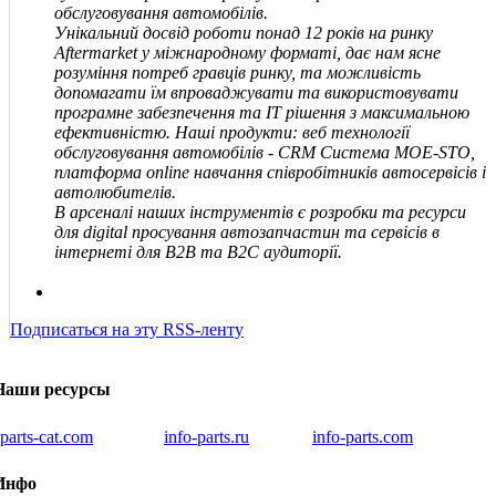
обслуговування автомобілів.
Унікальний досвід роботи понад 12 років на ринку
Aftermarket у міжнародному форматі, дає нам ясне
розуміння потреб гравців ринку, та можливість
допомагати їм впроваджувати та використовувати
програмне забезпечення та IT рішення з максимальною
ефективністю. Наші продукти: веб технології
обслуговування автомобілів - CRM Система MOE-STO,
платформа online навчання співробітників автосервісів і
автолюбителів.
В арсеналі наших інструментів є розробки та ресурси
для digital просування автозапчастин та сервісів в
інтернеті для В2В та В2С аудиторії.
Подписаться на эту RSS-ленту
Наши ресурсы
iparts-cat.com
info-parts.ru
info-parts.com
Инфо