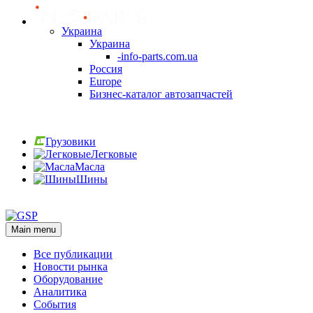
Украина
Украина
-info-parts.com.ua
Россия
Europe
Бизнес-каталог автозапчастей
Вход
Грузовики
Легковые
Масла
Шины
Вход
Main menu
Все публикации
Новости рынка
Оборудование
Аналитика
События