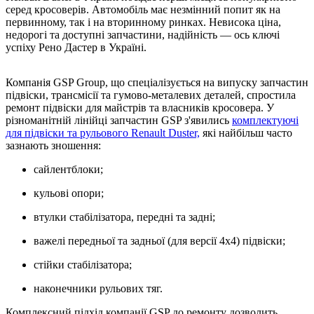
серед кросоверів. Автомобіль має незмінний попит як на
первинному, так і на вторинному ринках. Невисока ціна,
недорогі та доступні запчастини, надійність — ось ключі
успіху Рено Дастер в Україні.
Компанія GSP Group, що спеціалізується на випуску запчастин
підвіски, трансмісії та гумово-металевих деталей, спростила
ремонт підвіски для майстрів та власників кросовера. У
різноманітній лінійці запчастин GSP з'явились
комплектуючі
для підвіски та рульового Renault Duster,
які найбільш часто
зазнають зношення:
сайлентблоки;
кульові опори;
втулки стабілізатора, передні та задні;
важелі передньої та задньої (для версії 4х4) підвіски;
стійки стабілізатора;
наконечники рульових тяг.
Комплексний підхід компанії GSP до ремонту дозволить