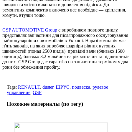
швидко та якісно виконати відновлення підвіски. До
ремонтних комплектів включено все необхідне — кріплення,
хомути, втулки тощо.
GSP AUTOMOTIVE Group
є виробником повного циклу,
представляє запчастини для післяпродажного обслуговування
найпопулярніших автомобілів в Україні. Наразі компанія має
п'ять заводів, на яких виробляє шарніри рівних кутових
швидкостей (понад 2500 видів), привідні вали (близько 1500
одиниць), близько 3,2 мільйона на рік маточин та підшипників
до них. GSP Group дає гарантію на запчастини терміном у два
роки без обмеження пробігу.
Tags:
RENAULT
,
duster
,
ШРУС
,
подвеска
,
рулевое
управление
,
GSP
Похожие материалы (по тегу)