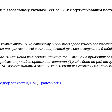
ти в глобальному каталозі TecDoc. GSP є сертифікованим пост
плектуючих на світовому ринку післяпродажного обслуговування
и та гумометалеві елементи, деталі рульового керування й підві
д 10 мільйонів комплектів шарнірів та 5 мільйонів приводних вал
бляє широкий асортимент маточин (3,2 мільйона на рік) та гумо
 GSP можна знайти в більш ніж 120 країнах з охопленням парку б
одбор запчастей
,
GSP
,
Трансмиссия