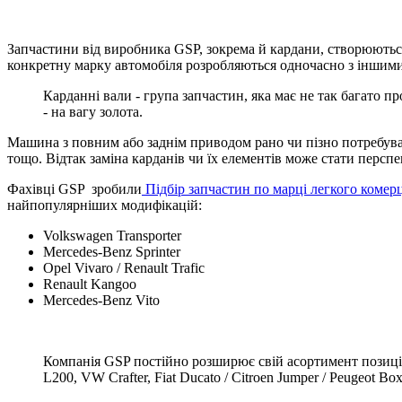
Запчастини від виробника GSP, зокрема й кардани, створюються 
конкретну марку автомобіля розробляються одночасно з іншими 
Карданні вали - група запчастин, яка має не так багато п
- на вагу золота.
Машина з повним або заднім приводом рано чи пізно потребуват
тощо. Відтак заміна карданів чи їх елементів може стати перс
Фахівці GSP зробили
Підбір запчастин по марці легкого коме
найпопулярніших модифікацій:
Volkswagen Transporter
Mercedes-Benz Sprinter
Opel Vivaro / Renault Trafic
Renault Kangoo
Mercedes-Benz Vito
Компанія GSP постійно розширює свій асортимент позиціями 
L200, VW Crafter, Fiat Ducato / Citroen Jumper / Peugeot Bo