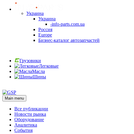
Украина
Украина
-info-parts.com.ua
Россия
Europe
Бизнес-каталог автозапчастей
Вход
Грузовики
Легковые
Масла
Шины
Вход
Main menu
Все публикации
Новости рынка
Оборудование
Аналитика
События