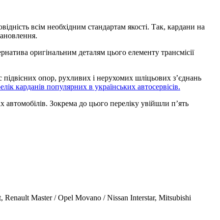
ідність всім необхідним стандартам якості. Так, кардани на
тановлення.
тернатива оригінальним деталям цього елементу трансмісії
с підвісних опор, рухливих і нерухомих шліцьових з’єднань
елік карданів популярних в українських автосервісів.
х автомобілів. Зокрема до цього переліку увійшли п’ять
nault Master / Opel Movano / Nissan Interstar, Mitsubishi