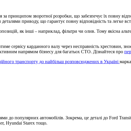
за принципом зворотної розробки, що забезпечує їх повну відпов
деталями приводу, що гарантує повну відповідність та легке вс
ропозицій, як інші – наприклад, фільтри чи олив. Тому якісна аль
име сервісу карданного валу через несправність хрестовин, зно
пективним напрямом бізнесу для багатьох СТО. Дізнайтеся про
пер
рційного транспорту до найбільш розповсюджених в Україні
марка
до популярних автомобілів. Зокрема, це деталі до Ford Transit, Re
xer, Hyundai Starex тощо.