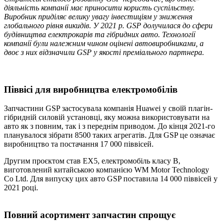
діяльність компанії має приносити користь суспільству.
Виробник приділяє велику увагу інвестиціям у зниження
глобального рівня викидів. У 2021 р. GSP долучилася до сфери
будівництва електрокарів та гібридних авто. Технології
компанії були належним чином оцінені автовиробниками, а
двоє з них відзначили GSP у якості преміального партнера.
Піввісі для виробництва електромобілів
Запчастини GSP застосувала компанія Huawei у своїй плагін-
гібридній силовій установці, яку можна використовувати на
авто як з повним, так і з переднім приводом. До кінця 2021-го
планувалося зібрати 8500 таких агрегатів. Для GSP це означає
виробництво та постачання 17 000 піввісей.
Другим проєктом став EX5, електромобіль класу B,
виготовлений китайською компанією WM Motor Technology
Co Ltd. Для випуску цих авто GSP поставила 14 000 піввісей у
2021 році.
Повний асортимент запчастин спрощує