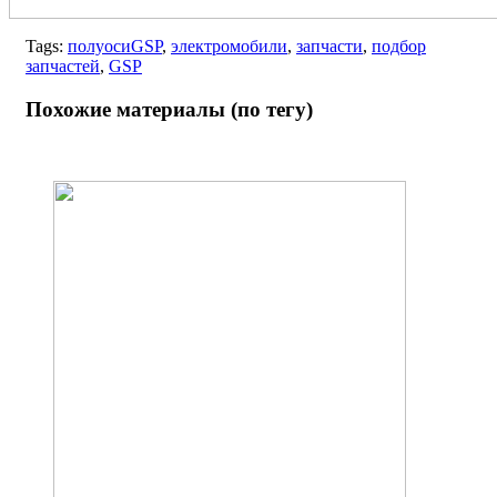
Tags:
полуосиGSP
,
электромобили
,
запчасти
,
подбор
запчастей
,
GSP
Похожие материалы (по тегу)