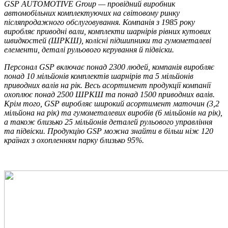
GSP AUTOMOTIVE Group — провідний виробник
автомобільних комплектуючих на світовому ринку
післяпродажного обслуговування. Компанія з 1985 року
виробляє приводні вали, комплекти шарнірів рівних кутових
швидкостей (ШРКШ), колісні підшипники та гумометалеві
елементи, деталі рульового керування й підвіски.
Персонал GSP включає понад 2300 людей, компанія виробляє
понад 10 мільйонів комплектів шарнірів та 5 мільйонів
приводних валів на рік. Весь асортимент продукції компанії
охоплює понад 2500 ШРКШ та понад 1500 приводних валів.
Крім того, GSP виробляє широкий асортимент маточин (3,2
мільйона на рік) та гумометалевих виробів (6 мільйонів на рік),
а також близько 25 мільйонів деталей рульового управління
та підвіски. Продукцію GSP можна знайти в більш ніж 120
країнах з охопленням парку близько 95%.