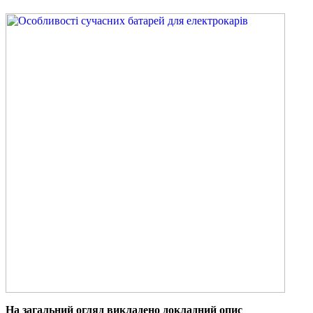
На загальний огляд викладено докладний опис