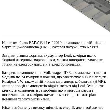
На автомобілях BMW i3 і Leaf 2019 встановлена літій-нікель-
марганець-кобальтова (НМК) батарея потужністю 62 кВт.
Завдяки різним формам, акумулятор Leaf, комірки якого
з'єднані лазерним зварюванням, можна використовувати не
тільки на електрокарах, а й в електроприладах.
Батарея, встановлена на Volkswagen ID 3, складається з шести
модулів по 24 комірки в кожній, що забезпечує 408 В напруги.
Комірки VW також літій-нікель-марганець-кобальтові (НМК),
але пропорції компонентів відрізняються від Leaf. Змінюючи
кількість компонентів, виробник акумуляторів разом з
постачальником комірок намагається створити матеріал з
певними характеристиками.
Нікель забезпечує високу щільність енергії, але в той же час