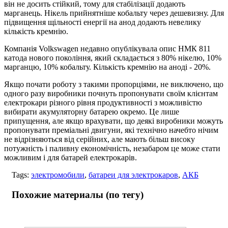
він не досить стійкий, тому для стабілізації додають
марганець. Нікель прийнятніше кобальту через дешевизну. Для
підвищення щільності енергії на анод додають невелику
кількість кремнію.
Компанія Volkswagen недавно опублікувала опис НМК 811
катода нового покоління, який складається з 80% нікелю, 10%
марганцю, 10% кобальту. Кількість кремнію на аноді - 20%.
Якщо почати роботу з такими пропорціями, не виключено, що
одного разу виробники почнуть пропонувати своїм клієнтам
електрокари різного рівня продуктивності з можливістю
вибирати акумуляторну батарею окремо. Це лише
припущення, але якщо врахувати, що деякі виробники можуть
пропонувати преміальні двигуни, які технічно начебто нічим
не відрізняються від серійних, але мають більш високу
потужність і паливну економічність, незабаром це може стати
можливим і для батарей електрокарів.
Tags:
электромобили
,
батареи для электрокаров
,
АКБ
Похожие материалы (по тегу)