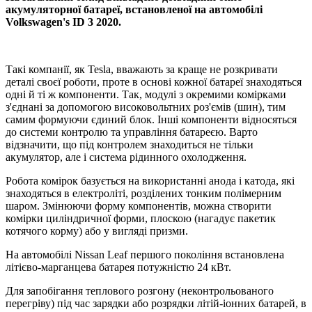
акумуляторної батареї, встановленої на автомобілі
Volkswagen's ID 3 2020.
Такі компанії, як Tesla, вважають за краще не розкривати
деталі своєї роботи, проте в основі кожної батареї знаходяться
одні й ті ж компоненти. Так, модулі з окремими комірками
з'єднані за допомогою високовольтних роз'ємів (шин), тим
самим формуючи єдиний блок. Інші компоненти відносяться
до системи контролю та управління батареєю. Варто
відзначити, що під контролем знаходиться не тільки
акумулятор, але і система рідинного охолодження.
Робота комірок базується на використанні анода і катода, які
знаходяться в електроліті, розділених тонким полімерним
шаром. Змінюючи форму компонентів, можна створити
комірки циліндричної форми, плоскою (нагадує пакетик
котячого корму) або у вигляді призми.
На автомобілі Nissan Leaf першого покоління встановлена
літієво-марганцева батарея потужністю 24 кВт.
Для запобігання теплового розгону (неконтрольованого
перегріву) під час зарядки або розрядки літій-іонних батарей, в