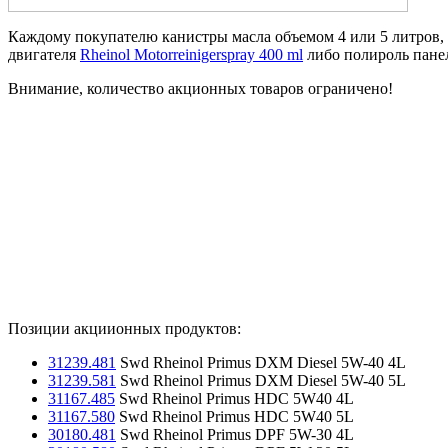
Каждому покупателю канистры масла объемом 4 или 5 литров, 
двигателя
Rheinol Motorreinigerspray 400 ml
либо полироль панели
Внимание, количество акционных товаров ограничено!
Позиции акциионных продуктов:
31239.481
Swd Rheinol Primus DXM Diesel 5W-40 4L
31239.581
Swd Rheinol Primus DXM Diesel 5W-40 5L
31167.485
Swd Rheinol Primus HDC 5W40 4L
31167.580
Swd Rheinol Primus HDC 5W40 5L
30180.481
Swd Rheinol Primus DPF 5W-30 4L