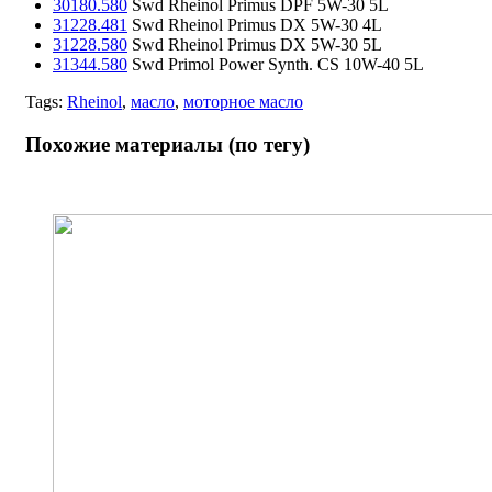
30180.580
Swd Rheinol Primus DPF 5W-30 5L
31228.481
Swd Rheinol Primus DX 5W-30 4L
31228.580
Swd Rheinol Primus DX 5W-30 5L
31344.580
Swd Primol Power Synth. CS 10W-40 5L
Tags:
Rheinol
,
масло
,
моторное масло
Похожие материалы (по тегу)