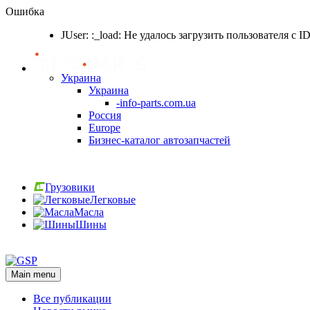
Ошибка
JUser: :_load: Не удалось загрузить пользователя с I
Украина
Украина
-info-parts.com.ua
Россия
Europe
Бизнес-каталог автозапчастей
Вход
Грузовики
Легковые
Масла
Шины
Вход
Main menu
Все публикации