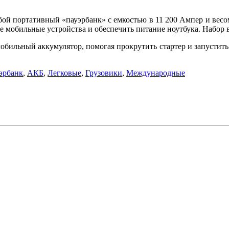
ой портативный «пауэрбанк» с емкостью в 11 200 Ампер и весом
ные мобильные устройства и обеспечить питание ноутбука. Набор
бильный аккумулятор, помогая прокрутить стартер и запустить
эрбанк
,
АКБ
,
Легковые
,
Грузовики
,
Международные