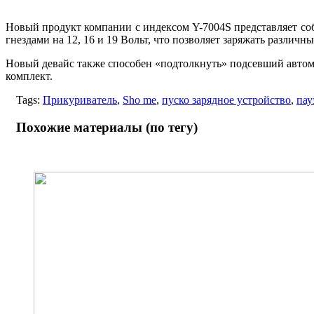
Новый продукт компании с индексом Y-7004S представляет соб
гнездами на 12, 16 и 19 Вольт, что позволяет заряжать различ
Новый девайс также способен «подтолкнуть» подсевший автомо
комплект.
Tags:
Прикуриватель
,
Sho me
,
пуско зарядное устройство
,
пау
Похожие материалы (по тегу)