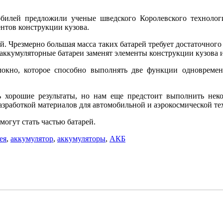
билей предложили ученые шведского Королевского технологи
ентов конструкции кузова.
. Чрезмерно большая масса таких батарей требует достаточного
ли аккумуляторные батареи заменят элементы конструкции кузова
локно, которое способно выполнять две функции одновремен
ь хорошие результаты, но нам еще предстоит выполнить нек
азработкой материалов для автомобильной и аэрокосмической те
могут стать частью батарей.
ея
,
аккумулятор
,
аккумуляторы
,
АКБ