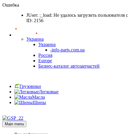
Ошибка
JUser: :_load: Не удалось загрузить пользователя с
ID: 2156
Украина
Украина
-info-parts.com.ua
Россия
Europe
Бизнес-каталог автозапчастей
Вход
Грузовики
Легковые
Масла
Шины
Вход
Main menu