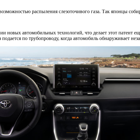
возможностью распыления слезоточивого газа. Так японцы собир
нии новых автомобильных технологий, что делает этот патент еще
з подается по трубопроводу, когда автомобиль обнаруживает нез