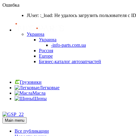
Ошибка
JUser: :_load: Не удалось загрузить пользователя с I
Украина
Украина
-info-parts.com.ua
Россия
Europe
Бизнес-каталог автозапчастей
Вход
Грузовики
Легковые
Масла
Шины
Вход
Main menu
Все публикации