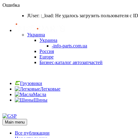
Ошибка
JUser: :_load: Не удалось загрузить пользователя с I
Украина
Украина
-info-parts.com.ua
Россия
Europe
Бизнес-каталог автозапчастей
Вход
Грузовики
Легковые
Масла
Шины
Вход
Main menu
Все публикации