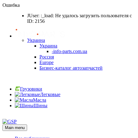
Ошибка
JUser: :_load: Не удалось загрузить пользователя с
ID: 2156
Украина
Украина
-info-parts.com.ua
Россия
Europe
Бизнес-каталог автозапчастей
Вход
Грузовики
Легковые
Масла
Шины
Вход
Main menu