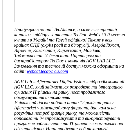
Продукцію компанії TecAlliance, а саме електронний
каталог з підбору запчастин TecDoc WebCat 3.0 можна
купити в Україні та Грузії офіційно! Також у всіх
країнах СНД
(окрім росії та білорусії)
: Азербайджан,
Вірменія, Казахстан, Киргизстан, Молдова,
Таджикистан, Узбекистан. Партнером та
дистриб'ютором TecDoc є компанія
AGV LAB LLC
.
Замовлення та тестовий доступ можна оформити на
сайті
webcat.tecdoc-cis.com
AGV Lab – Aftermarket Digital Vision – підрозділ компанії
AGV
LLC
.
який займається розробкою та інтеграцією
сучасних IT рішень на ринку постпродажного
обслуговування автомобілів.
Унікальний досвід роботи понад 12 років на ринку
Aftermarket у міжнародному форматі, дає нам ясне
розуміння потреб гравців ринку, та можливість
допомагати їм впроваджувати та використовувати
програмне забезпечення та IT рішення з максимальною
ефективністю. Наші продукти: веб технології