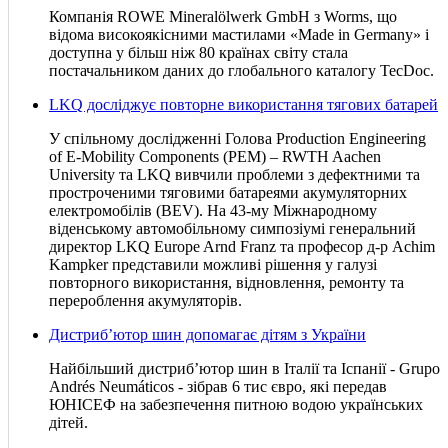
Компанія ROWE Mineralölwerk GmbH з Worms, що
відома високоякісними мастилами «Made in Germany» і
доступна у більш ніж 80 країнах світу стала
постачальником даних до глобального каталогу TecDoc.
LKQ досліджує повторне використання тягових батарей
У спільному дослідженні Голова Production Engineering
of E-Mobility Components (PEM) – RWTH Aachen
University та LKQ вивчили проблеми з дефектними та
простроченими тяговими батареями акумуляторних
електромобілів (BEV). На 43-му Міжнародному
віденському автомобільному симпозіумі генеральний
директор LKQ Europe Arnd Franz та професор д-р Achim
Kampker представили можливі рішення у галузі
повторного використання, відновлення, ремонту та
перероблення акумуляторів.
Дистриб’ютор шин допомагає дітям з України
Найбільший дистриб’ютор шин в Італії та Іспанії - Grupo
Andrés Neumáticos - зібрав 6 тис євро, які передав
ЮНІСЕФ на забезпечення питною водою українських
дітей.