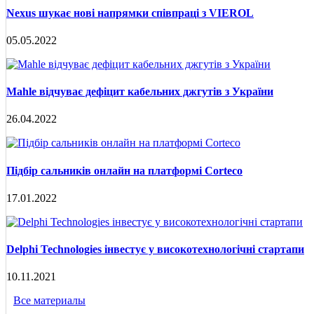
Nexus шукає нові напрямки співпраці з VIEROL
05.05.2022
Mahle відчуває дефіцит кабельних джгутів з України
26.04.2022
Підбір сальників онлайн на платформі Corteco
17.01.2022
Delphi Technologies інвестує у високотехнологічні стартапи
10.11.2021
Все материалы