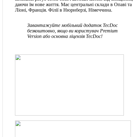
даючи їм нове життя. Має центральні склади в Опаві та
Ліоні, Франція. Філії в Нюрнберзі, Німеччина.
Завантажуйте мобільний додаток TecDoc
безкоштовно, якщо ви користувач Premium
Version або основна ліцензія TecDoc!