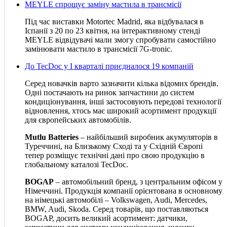
MEYLE спрощує заміну мастила в трансмісії
Під час виставки Motortec Madrid, яка відбувалася в
Іспанії з 20 по 23 квітня, на інтерактивному стенді
MEYLE відвідувачі мали змогу спробувати самостійно
замінювати мастило в трансмісії 7G-tronic.
До TecDoc у І кварталі приєдналося 19 компаній
Серед новачків варто зазначити кілька відомих брендів.
Одні постачають на ринок запчастини до систем
кондиціонування, інші застосовують передові технології
відновлення, хтось має широкий асортимент продукції
для європейських автомобілів.
Mutlu Batteries
– найбільший виробник акумуляторів в
Туреччині, на Близькому Сході та у Східній Європі
тепер розміщує технічні дані про свою продукцію в
глобальному каталозі TecDoc.
BOGAP
– автомобільний бренд, з центральним офісом у
Німеччині. Продукція компанії орієнтована в основному
на німецькі автомобілі – Volkswagen, Audi, Mercedes,
BMW, Audi, Skoda. Серед товарів, що поставляються
BOGAP, досить великий асортимент: датчики,