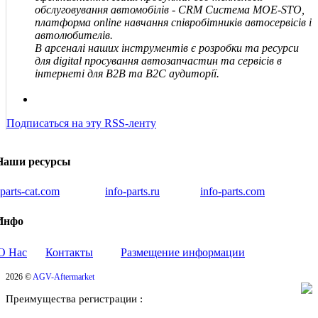
обслуговування автомобілів - CRM Система MOE-STO,
платформа online навчання співробітників автосервісів і
автолюбителів.
В арсеналі наших інструментів є розробки та ресурси
для digital просування автозапчастин та сервісів в
інтернеті для В2В та В2С аудиторії.
Подписаться на эту RSS-ленту
Наши ресурсы
iparts-cat.com
info-parts.ru
info-parts.com
Инфо
О Нас
Контакты
Размещение информации
2026 ©
AGV-Aftermarket
Преимущества регистрации :