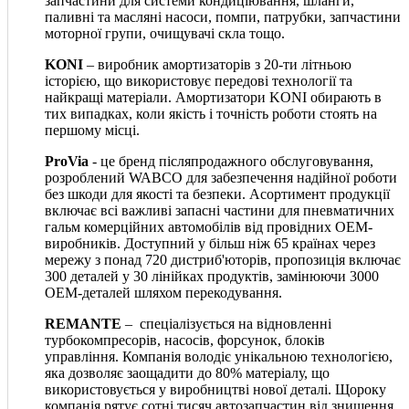
запчастини для системи кондиціювання, шланги,
паливні та масляні насоси, помпи, патрубки, запчастини
моторної групи, очищувачі скла тощо.
KONI
– виробник амортизаторів з 20-ти літньою
історією, що використовує передові технології та
найкращі матеріали. Амортизатори KONI обирають в
тих випадках, коли якість і точність роботи стоять на
першому місці.
ProVia
- це бренд післяпродажного обслуговування,
розроблений WABCO для забезпечення надійної роботи
без шкоди для якості та безпеки. Асортимент продукції
включає всі важливі запасні частини для пневматичних
гальм комерційних автомобілів від провідних OEM-
виробників. Доступний у більш ніж 65 країнах через
мережу з понад 720 дистриб'юторів, пропозиція включає
300 деталей у 30 лінійках продуктів, замінюючи 3000
OEM-деталей шляхом перекодування.
REMANTE
– спеціалізується на відновленні
турбокомпресорів, насосів, форсунок, блоків
управління. Компанія володіє унікальною технологією,
яка дозволяє заощадити до 80% матеріалу, що
використовується у виробництві нової деталі. Щороку
компанія рятує сотні тисяч автозапчастин від знищення,