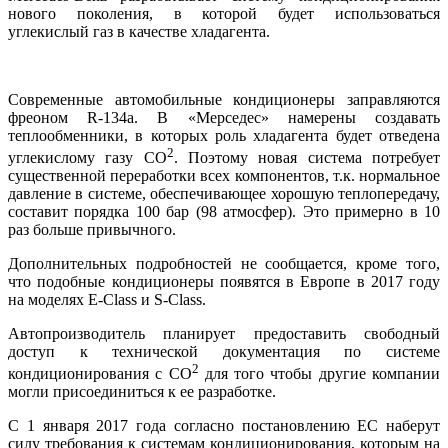
нового поколения, в которой будет использоваться
углекислый газ в качестве хладагента.
Современные автомобильные кондиционеры заправляются
фреоном R-134a. В «Мерседес» намерены создавать
теплообменники, в которых роль хладагента будет отведена
2
углекислому газу СО
. Поэтому новая система потребует
существенной переработки всех компонентов, т.к. нормальное
давление в системе, обеспечивающее хорошую теплопередачу,
составит порядка 100 бар (98 атмосфер). Это примерно в 10
раз больше привычного.
Дополнительных подробностей не сообщается, кроме того,
что подобные кондиционеры появятся в Европе в 2017 году
на моделях E-Class и S-Class.
Автопроизводитель планирует предоставить свободный
доступ к технической документация по системе
2
кондиционирования с CO
для того чтобы другие компании
могли присоединиться к ее разработке.
С 1 января 2017 года согласно постановлению ЕС наберут
силу требования к системам кондиционирования, которым на