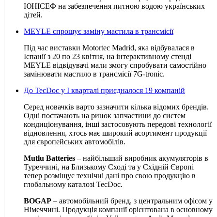
ЮНІСЕФ на забезпечення питною водою українських
дітей.
MEYLE спрощує заміну мастила в трансмісії
Під час виставки Motortec Madrid, яка відбувалася в
Іспанії з 20 по 23 квітня, на інтерактивному стенді
MEYLE відвідувачі мали змогу спробувати самостійно
замінювати мастило в трансмісії 7G-tronic.
До TecDoc у І кварталі приєдналося 19 компаній
Серед новачків варто зазначити кілька відомих брендів.
Одні постачають на ринок запчастини до систем
кондиціонування, інші застосовують передові технології
відновлення, хтось має широкий асортимент продукції
для європейських автомобілів.
Mutlu Batteries
– найбільший виробник акумуляторів в
Туреччині, на Близькому Сході та у Східній Європі
тепер розміщує технічні дані про свою продукцію в
глобальному каталозі TecDoc.
BOGAP
– автомобільний бренд, з центральним офісом у
Німеччині. Продукція компанії орієнтована в основному