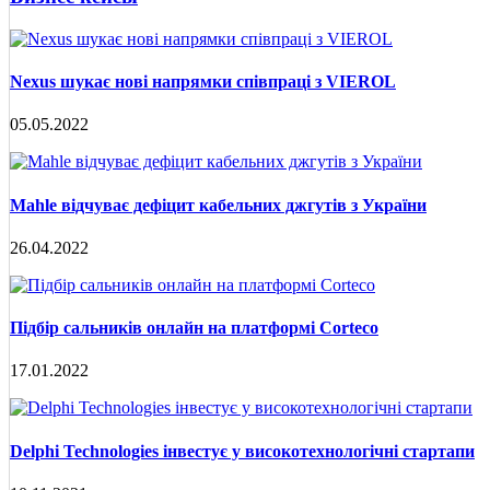
Nexus шукає нові напрямки співпраці з VIEROL
05.05.2022
Mahle відчуває дефіцит кабельних джгутів з України
26.04.2022
Підбір сальників онлайн на платформі Corteco
17.01.2022
Delphi Technologies інвестує у високотехнологічні стартапи