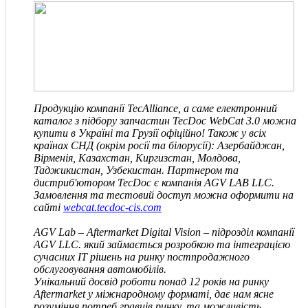
Продукцію компанії TecAlliance, а саме електронний
каталог з підбору запчастин TecDoc WebCat 3.0 можна
купити в Україні та Грузії офіційно! Також у всіх
країнах СНД
(окрім росії та білорусії)
: Азербайджан,
Вірменія, Казахстан, Киргизстан, Молдова,
Таджикистан, Узбекистан. Партнером та
дистриб'ютором TecDoc є компанія
AGV LAB LLC
.
Замовлення та тестовий доступ можна оформити на
сайті
webcat.tecdoc-cis.com
AGV Lab – Aftermarket Digital Vision – підрозділ компанії
AGV
LLC
.
який займається розробкою та інтеграцією
сучасних IT рішень на ринку постпродажного
обслуговування автомобілів.
Унікальний досвід роботи понад 12 років на ринку
Aftermarket у міжнародному форматі, дає нам ясне
розуміння потреб гравців ринку, та можливість