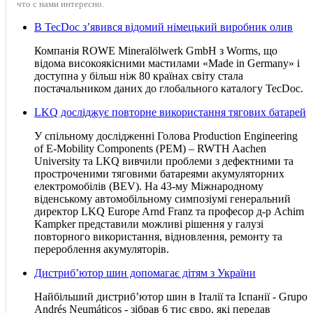
что с нами интересно.
В TecDoc з’явився відомий німецький виробник олив
Компанія ROWE Mineralölwerk GmbH з Worms, що
відома високоякісними мастилами «Made in Germany» і
доступна у більш ніж 80 країнах світу стала
постачальником даних до глобального каталогу TecDoc.
LKQ досліджує повторне використання тягових батарей
У спільному дослідженні Голова Production Engineering
of E-Mobility Components (PEM) – RWTH Aachen
University та LKQ вивчили проблеми з дефектними та
простроченими тяговими батареями акумуляторних
електромобілів (BEV). На 43-му Міжнародному
віденському автомобільному симпозіумі генеральний
директор LKQ Europe Arnd Franz та професор д-р Achim
Kampker представили можливі рішення у галузі
повторного використання, відновлення, ремонту та
перероблення акумуляторів.
Дистриб’ютор шин допомагає дітям з України
Найбільший дистриб’ютор шин в Італії та Іспанії - Grupo
Andrés Neumáticos - зібрав 6 тис євро, які передав