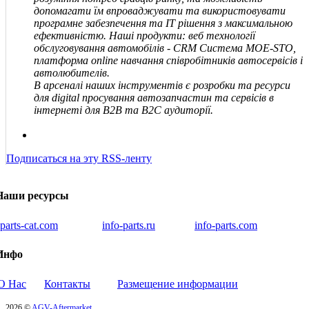
допомагати їм впроваджувати та використовувати
програмне забезпечення та IT рішення з максимальною
ефективністю. Наші продукти: веб технології
обслуговування автомобілів - CRM Система MOE-STO,
платформа online навчання співробітників автосервісів і
автолюбителів.
В арсеналі наших інструментів є розробки та ресурси
для digital просування автозапчастин та сервісів в
інтернеті для В2В та В2С аудиторії.
Подписаться на эту RSS-ленту
Наши ресурсы
iparts-cat.com
info-parts.ru
info-parts.com
Инфо
О Нас
Контакты
Размещение информации
2026 ©
AGV-Aftermarket