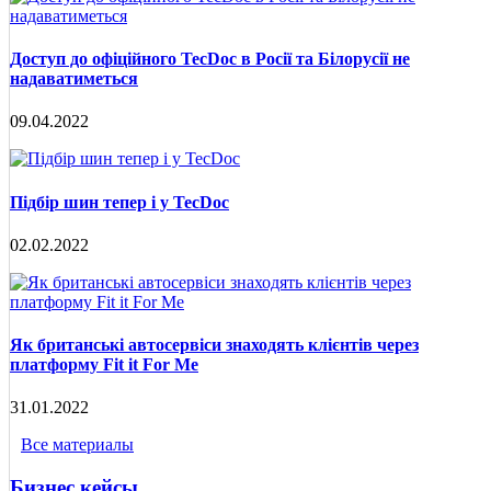
Доступ до офіційного TecDoc в Росії та Білорусії не
надаватиметься
09.04.2022
Підбір шин тепер і у TecDoc
02.02.2022
Як британські автосервіси знаходять клієнтів через
платформу Fit it For Me
31.01.2022
Все материалы
Бизнес кейсы