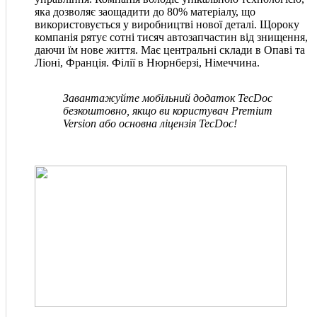
яка дозволяє заощадити до 80% матеріалу, що
використовується у виробництві нової деталі. Щороку
компанія рятує сотні тисяч автозапчастин від знищення,
даючи їм нове життя. Має центральні склади в Опаві та
Ліоні, Франція. Філії в Нюрнберзі, Німеччина.
Завантажуйте мобільний додаток TecDoc
безкоштовно, якщо ви користувач Premium
Version або основна ліцензія TecDoc!