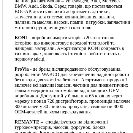
на німецькі автомобілі – Volkswagen, Audi, Mercedes,
BMW, Audi, Skoda. Серед товарів, що поставляються
BOGAP, досить великий асортимент: датчики,
запчастини для системи кондиціювання, шланги,
паливні та масляні насоси, помпи, патрубки, запчастини
моторної групи, очищувачі скла тощо.
KONI
– виробник амортизаторів з 20-ти літньою
історією, що використовує передові технології та
найкращі матеріали. Амортизатори KONI обирають в
тих випадках, коли якість і точність роботи стоять на
першому місці.
ProVia
- це бренд післяпродажного обслуговування,
розроблений WABCO для забезпечення надійної роботи
без шкоди для якості та безпеки. Асортимент продукції
включає всі важливі запасні частини для пневматичних
гальм комерційних автомобілів від провідних OEM-
виробників. Доступний у більш ніж 65 країнах через
мережу з понад 720 дистриб'юторів, пропозиція включає
300 деталей у 30 лінійках продуктів, замінюючи 3000
OEM-деталей шляхом перекодування.
REMANTE
– спеціалізується на відновленні
турбокомпресорів, насосів, форсунок, блоків
управління. Компанія володіє унікальною технологією,