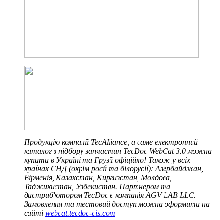
Продукцію компанії TecAlliance, а саме електронний
каталог з підбору запчастин TecDoc WebCat 3.0 можна
купити в Україні та Грузії офіційно! Також у всіх
країнах СНД
(окрім росії та білорусії)
: Азербайджан,
Вірменія, Казахстан, Киргизстан, Молдова,
Таджикистан, Узбекистан. Партнером та
дистриб'ютором TecDoc є компанія
AGV LAB LLC
.
Замовлення та тестовий доступ можна оформити на
сайті
webcat.tecdoc-cis.com