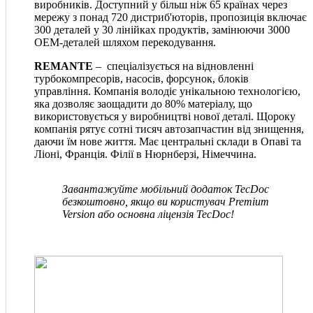
виробників. Доступний у більш ніж 65 країнах через
мережу з понад 720 дистриб'юторів, пропозиція включає
300 деталей у 30 лінійках продуктів, замінюючи 3000
OEM-деталей шляхом перекодування.
REMANTE
– спеціалізується на відновленні
турбокомпресорів, насосів, форсунок, блоків
управління. Компанія володіє унікальною технологією,
яка дозволяє заощадити до 80% матеріалу, що
використовується у виробництві нової деталі. Щороку
компанія рятує сотні тисяч автозапчастин від знищення,
даючи їм нове життя. Має центральні склади в Опаві та
Ліоні, Франція. Філії в Нюрнберзі, Німеччина.
Завантажуйте мобільний додаток TecDoc
безкоштовно, якщо ви користувач Premium
Version або основна ліцензія TecDoc!