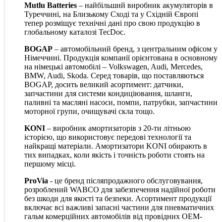
Mutlu Batteries
– найбільший виробник акумуляторів в
Туреччині, на Близькому Сході та у Східній Європі
тепер розміщує технічні дані про свою продукцію в
глобальному каталозі TecDoc.
BOGAP
– автомобільний бренд, з центральним офісом у
Німеччині. Продукція компанії орієнтована в основному
на німецькі автомобілі – Volkswagen, Audi, Mercedes,
BMW, Audi, Skoda. Серед товарів, що поставляються
BOGAP, досить великий асортимент: датчики,
запчастини для системи кондиціювання, шланги,
паливні та масляні насоси, помпи, патрубки, запчастини
моторної групи, очищувачі скла тощо.
KONI
– виробник амортизаторів з 20-ти літньою
історією, що використовує передові технології та
найкращі матеріали. Амортизатори KONI обирають в
тих випадках, коли якість і точність роботи стоять на
першому місці.
ProVia
- це бренд післяпродажного обслуговування,
розроблений WABCO для забезпечення надійної роботи
без шкоди для якості та безпеки. Асортимент продукції
включає всі важливі запасні частини для пневматичних
гальм комерційних автомобілів від провідних OEM-