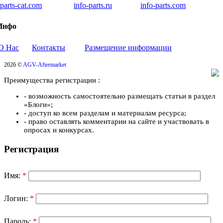
iparts-cat.com
info-parts.ru
info-parts.com
Инфо
О Нас
Контакты
Размещение информации
2026 ©
AGV-Aftermarket
Преимущества регистрации :
- возможность самостоятельно размещать статьи в раздел
«Блоги»;
- доступ ко всем разделам и материалам ресурса;
- право оставлять комментарии на сайте и участвовать в
опросах и конкурсах.
Регистрация
Имя:
*
Логин:
*
Пароль:
*