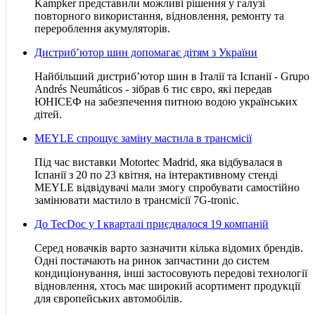
Kampker представили можливі рішення у галузі
повторного використання, відновлення, ремонту та
перероблення акумуляторів.
Дистриб’ютор шин допомагає дітям з України
Найбільший дистриб’ютор шин в Італії та Іспанії - Grupo
Andrés Neumáticos - зібрав 6 тис євро, які передав
ЮНІСЕФ на забезпечення питною водою українських
дітей.
MEYLE спрощує заміну мастила в трансмісії
Під час виставки Motortec Madrid, яка відбувалася в
Іспанії з 20 по 23 квітня, на інтерактивному стенді
MEYLE відвідувачі мали змогу спробувати самостійно
замінювати мастило в трансмісії 7G-tronic.
До TecDoc у І кварталі приєдналося 19 компаній
Серед новачків варто зазначити кілька відомих брендів.
Одні постачають на ринок запчастини до систем
кондиціонування, інші застосовують передові технології
відновлення, хтось має широкий асортимент продукції
для європейських автомобілів.