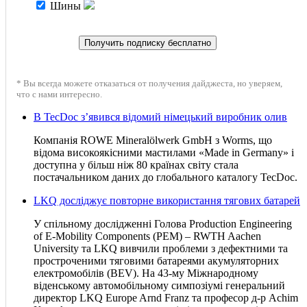
Шины
* Вы всегда можете отказаться от получения дайджеста, но уверяем,
что с нами интересно.
В TecDoc з’явився відомий німецький виробник олив
Компанія ROWE Mineralölwerk GmbH з Worms, що
відома високоякісними мастилами «Made in Germany» і
доступна у більш ніж 80 країнах світу стала
постачальником даних до глобального каталогу TecDoc.
LKQ досліджує повторне використання тягових батарей
У спільному дослідженні Голова Production Engineering
of E-Mobility Components (PEM) – RWTH Aachen
University та LKQ вивчили проблеми з дефектними та
простроченими тяговими батареями акумуляторних
електромобілів (BEV). На 43-му Міжнародному
віденському автомобільному симпозіумі генеральний
директор LKQ Europe Arnd Franz та професор д-р Achim