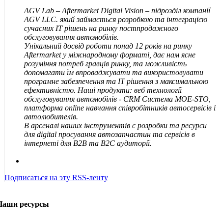
AGV Lab – Aftermarket Digital Vision – підрозділ компанії
AGV
LLC
.
який займається розробкою та інтеграцією
сучасних IT рішень на ринку постпродажного
обслуговування автомобілів.
Унікальний досвід роботи понад 12 років на ринку
Aftermarket у міжнародному форматі, дає нам ясне
розуміння потреб гравців ринку, та можливість
допомагати їм впроваджувати та використовувати
програмне забезпечення та IT рішення з максимальною
ефективністю. Наші продукти: веб технології
обслуговування автомобілів - CRM Система MOE-STO,
платформа online навчання співробітників автосервісів і
автолюбителів.
В арсеналі наших інструментів є розробки та ресурси
для digital просування автозапчастин та сервісів в
інтернеті для В2В та В2С аудиторії.
Подписаться на эту RSS-ленту
Наши ресурсы