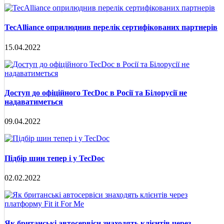
TecAlliance оприлюднив перелік сертифікованих партнерів
15.04.2022
Доступ до офіційного TecDoc в Росії та Білорусії не
надаватиметься
09.04.2022
Підбір шин тепер і у TecDoc
02.02.2022
Як британські автосервіси знаходять клієнтів через