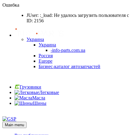
Ошибка
JUser: :_load: Не удалось загрузить пользователя с
ID: 2156
Украина
Украина
-info-parts.com.ua
Россия
Europe
Бизнес-каталог автозапчастей
Вход
Грузовики
Легковые
Масла
Шины
Вход
Main menu