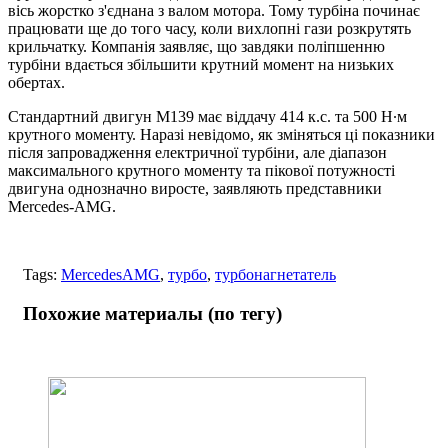
вісь жорстко з'єднана з валом мотора. Тому турбіна починає
працювати ще до того часу, коли вихлопні гази розкрутять
крильчатку. Компанія заявляє, що завдяки поліпшенню
турбіни вдається збільшити крутний момент на низьких
обертах.
Стандартний двигун М139 має віддачу 414 к.с. та 500 Н∙м
крутного моменту. Наразі невідомо, як зміняться ці показники
після запровадження електричної турбіни, але діапазон
максимального крутного моменту та пікової потужності
двигуна однозначно виросте, заявляють представники
Mercedes-AMG.
Tags:
MercedesAMG
,
турбо
,
турбонагнетатель
Похожие материалы (по тегу)