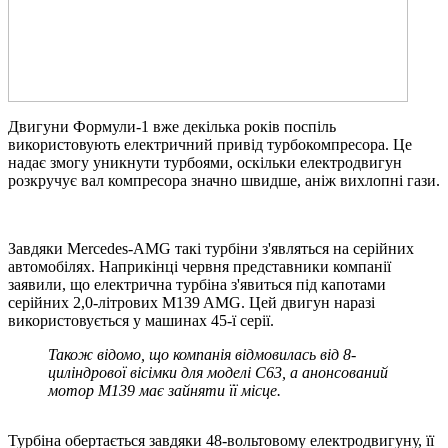
Двигуни Формули-1 вже декілька років поспіль
використовують електричний привід турбокомпресора. Це
надає змогу уникнути турбоями, оскільки електродвигун
розкручує вал компресора значно швидше, аніж вихлопні гази.
Завдяки Mercedes-AMG такі турбіни з'являться на серійних
автомобілях. Наприкінці червня представники компанії
заявили, що електрична турбіна з'явиться під капотами
серійних 2,0-літрових M139 AMG. Цей двигун наразі
використовується у машинах 45-ї серії.
Також відомо, що компанія відмовилась від 8-
циліндрової вісімки для моделі С63, а анонсований
мотор М139 має зайняти її місце.
Турбіна обертається завдяки 48-вольтовому електродвигуну, її