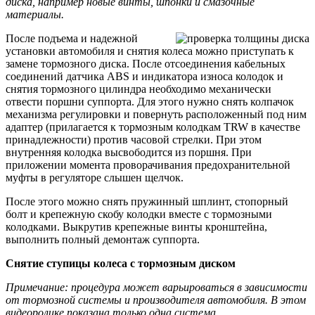
диска, например новые винты, шпонки и смазочные
материалы.
После подъема и надежной
установки автомобиля и снятия колеса можно приступать к
замене тормозного диска. После отсоединения кабельных
соединений датчика ABS и индикатора износа колодок и
снятия тормозного цилиндра необходимо механически
отвести поршни суппорта. Для этого нужно снять колпачок
механизма регулировки и повернуть расположенный под ним
адаптер (прилагается к тормозным колодкам TRW в качестве
принадлежности) против часовой стрелки. При этом
внутренняя колодка высвободится из поршня. При
приложении момента проворачивания предохранительной
муфты в регуляторе слышен щелчок.
После этого можно снять пружинный шплинт, стопорный
болт и крепежную скобу колодки вместе с тормозными
колодками. Выкрутив крепежные винты кронштейна,
выполнить полный демонтаж суппорта.
Снятие ступицы колеса с тормозным диском
Примечание: процедура может варьироваться в зависимости
от тормозной системы и производителя автомобиля. В этом
видеоролике показана только одна система.