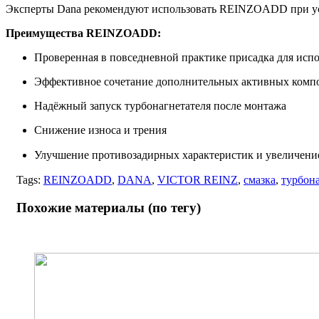
Эксперты Dana рекомендуют использовать REINZOADD при уста
Преимущества REINZOADD:
Проверенная в повседневной практике присадка для исп
Эффективное сочетание дополнительных активных комп
Надёжный запуск турбонагнетателя после монтажа
Снижение износа и трения
Улучшение противозадирных характеристик и увеличение
Tags:
REINZOADD
,
DANA
,
VICTOR REINZ
,
смазка
,
турбона
Похожие материалы (по тегу)