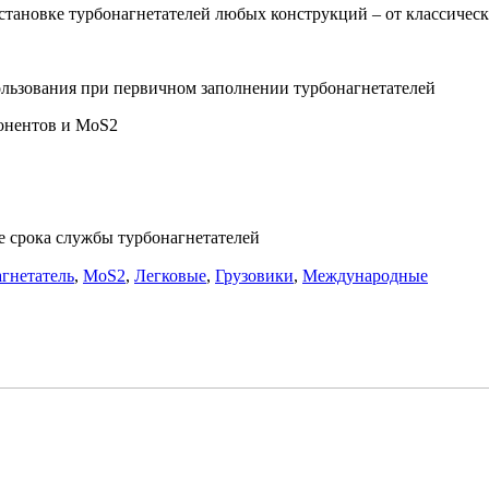
новке турбонагнетателей любых конструкций – от классически
ользования при первичном заполнении турбонагнетателей
онентов и MoS2
 срока службы турбонагнетателей
гнетатель
,
MoS2
,
Легковые
,
Грузовики
,
Международные