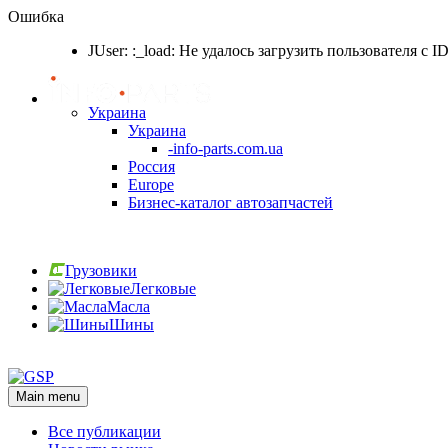
Ошибка
JUser: :_load: Не удалось загрузить пользователя с I
Украина
Украина
-info-parts.com.ua
Россия
Europe
Бизнес-каталог автозапчастей
Вход
Грузовики
Легковые
Масла
Шины
Вход
Main menu
Все публикации