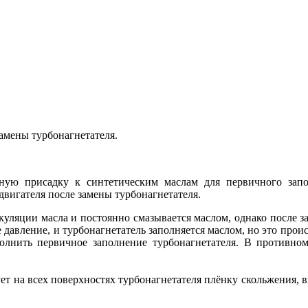
замены турбонагнетателя.
ю присадку к синтетическим маслам для первичного запол
игателя после замены турбонагнетателя.
уляции масла и постоянно смазывается маслом, однако после з
ое давление, и турбонагнетатель заполняется маслом, но это пр
олнить первичное заполнение турбонагнетателя. В противном
т на всех поверхностях турбонагнетателя плёнку скольжения,