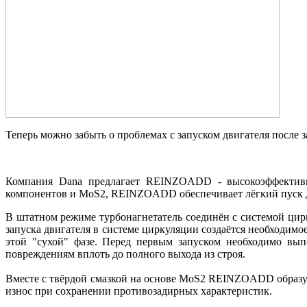
Теперь можно забыть о проблемах с запуском двигателя после 
Компания Dana предлагает REINZOADD - высокоэффективну
компонентов и MoS2, REINZOADD обеспечивает лёгкий пуск дв
В штатном режиме турбонагнетатель соединён с системой цирк
запуска двигателя в системе циркуляции создаётся необходим
этой "сухой" фазе. Перед первым запуском необходимо вып
повреждениям вплоть до полного выхода из строя.
Вместе с твёрдой смазкой на основе MoS2 REINZOADD образуе
износ при сохранении противозадирных характеристик.