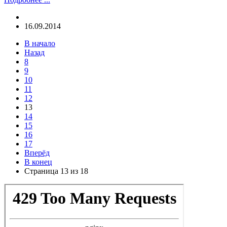
16.09.2014
В начало
Назад
8
9
10
11
12
13
14
15
16
17
Вперёд
В конец
Страница 13 из 18