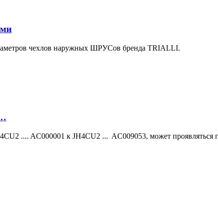
ами
араметров чехлов наружных ШРУСов бренда TRIALLI.
м…
H4CU2 .... AC000001 к JH4CU2 ... AC009053, может проявляться 