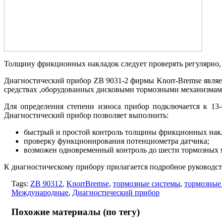
Толщину фрикционных накладок следует проверять регулярно, та
Диагностический прибор ZB 9031-2 фирмы Knorr-Bremse являе
средствах ,оборудованных дисковыми тормозными механизмам
Для определения степени износа прибор подключается к 13-
Диагностический прибор позволяет выполнить:
быстрый и простой контроль толщины фрикционных накл
проверку функционирования потенциометра датчика;
возможен одновременный контроль до шести тормозных м
К диагностическому прибору прилагается подробное руководст
Tags:
ZB 90312
,
KnorrBremse
,
тормозные системы
,
тормозные
Международные
,
Диагностический прибор
Похожие материалы (по тегу)