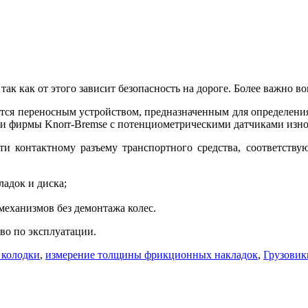
к как от этого зависит безопасность на дороге. Более важно во
тся переносным устройством, предназначенным для определения
и фирмы Knorr-Bremse с потенциометрическими датчиками изн
ти контактному разъему транспортного средства, соответств
адок и диска;
еханизмов без демонтажа колес.
во по эксплуатации.
 колодки
,
измерение толщины фрикционных накладок
,
Грузовик