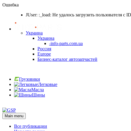
Ошибка
JUser: :_load: Не удалось загрузить пользователя с I
Украина
Украина
-info-parts.com.ua
Россия
Europe
Бизнес-каталог автозапчастей
Вход
Грузовики
Легковые
Масла
Шины
Вход
Main menu
Все публикации