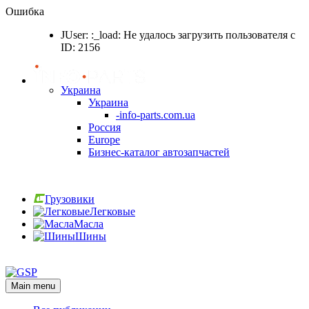
Ошибка
JUser: :_load: Не удалось загрузить пользователя с
ID: 2156
Украина
Украина
-info-parts.com.ua
Россия
Europe
Бизнес-каталог автозапчастей
Вход
Грузовики
Легковые
Масла
Шины
Вход
Main menu