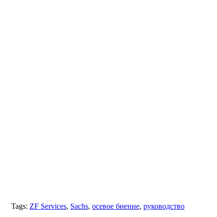
Tags:
ZF Services
,
Sachs
,
осевое биение
,
руководство