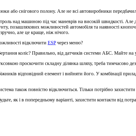
гнюки або снігового полону. Але не всі автовиробники передбачи
и контроль над машиною під час маневрів на високій швидкості. Ал
рунту, позашляхових можливостей автомобіля та наявності кнопоч
ручно, але це краще, ніж нічого.
 можливості відключити
ESP
через меню?
бертання коліс? Правильно, від датчиків системи АБС. Майте на ув
буксовкою проскочити складну ділянка шляху, треба тимчасово д
іжників відповідний елемент і вийняти його. У комбінації прила
Система також повністю відключиться. Тільки потрібно захистити р
удьте, як і в попередньому варіанті, захистити контакти від потр