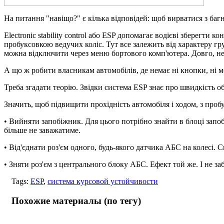
На питання "навіщо?" є кілька відповідей: щоб вирватися з ба
Electronic stability control або ESP допомагає водієві зберегт
пробуксовкою ведучих коліс. Тут все залежить від характеру г
можна відключити через меню бортового комп'ютера. Довго, нез
А що ж робити власникам автомобілів, де немає ні кнопки, ні
Треба згадати теорію. Звідки система ESP знає про швидкість о
Значить, щоб підвищити прохідність автомобіля і ходом, з про
• Вийняти запобіжник. Для цього потрібно знайти в блоці запоб
більше не заважатиме.
• Від'єднати роз'єм одного, будь-якого датчика АБС на колесі. 
• Зняти роз'єм з центрального блоку АБС. Ефект той же. І не заб
Tags:
ESP
,
система курсовой устойчивости
Похожие материалы (по тегу)