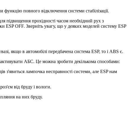
ли функцію повного відключення системи стабілізації.
е для підвищення прохідності часом необхідний рух з
ки ESP OFF. Зверніть увагу, що у деяких моделей систему ESP
азі, якщо в автомобілі передбачена система ESP, то і ABS є.
езактивувати АБС. Це можна зробити декількома способами:
дів з'явиться лампочка несправності системи, але ESP нам
оз'єм від бруду і вологи.
апляння на них бруду.