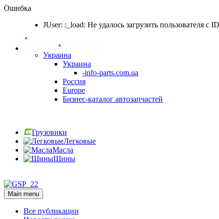
Ошибка
JUser: :_load: Не удалось загрузить пользователя с I
Украина
Украина
-info-parts.com.ua
Россия
Europe
Бизнес-каталог автозапчастей
Вход
Грузовики
Легковые
Масла
Шины
Вход
Main menu
Все публикации