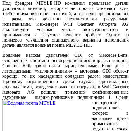
Под брендом MEYLE-HD компания предлагает детали
усиленной линейки, которые не просто отвечают всем
требованиям автопроизводителей, а зачастую превосходят их
в разы, что доказано независимыми ресурсными
испытаниями. Инженеры Wulf Gaertner Autoparts AG
анализируют «слабые места» автокомпонентов и
принимаются за разумное решение проблем. Одним из
примеров улучшения стандартного варианта исполнения
детали является водяная помпа MEYLE-HD.
Водяные насосы двигателей CDI от Mercedes-Benz,
оснащенных системой непосредственного впрыска топлива
Common Rail, давно стали нарицательными. Если дела с
легендарными «миллионниками» – моторами CDI обстоят
хорошо, то их наследники обладают рядом недостатков.
Проблему ограниченного срока службы оригинальных
водяных помп, вследствие высоких нагрузок, в Wulf Gaertner
Autoparts AG решили, применив комбинированные
двухрядные шарико-роликовые подшипники 1.
Среди
конструкций
подшипников,
которые в
настоящее время
применяются в
водяных насосах,