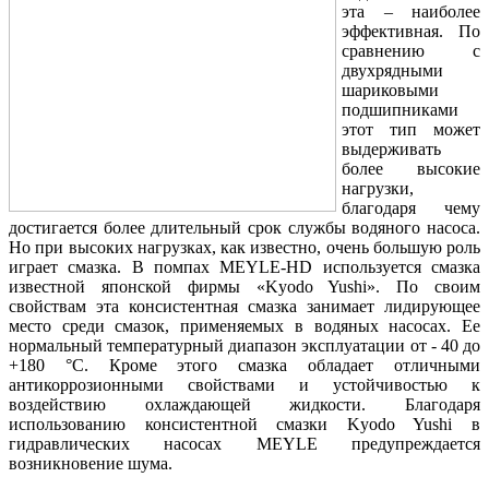
эта – наиболее
эффективная. По
сравнению с
двухрядными
шариковыми
подшипниками
этот тип может
выдерживать
более высокие
нагрузки,
благодаря чему
достигается более длительный срок службы водяного насоса.
Но при высоких нагрузках, как известно, очень большую роль
играет смазка. В помпах MEYLE-HD используется смазка
известной японской фирмы «Kyodo Yushi». По своим
свойствам эта консистентная смазка занимает лидирующее
место среди смазок, применяемых в водяных насосах. Ее
нормальный температурный диапазон эксплуатации от - 40 до
+180 °C. Кроме этого смазка обладает отличными
антикоррозионными свойствами и устойчивостью к
воздействию охлаждающей жидкости. Благодаря
использованию консистентной смазки Kyodo Yushi в
гидравлических насосах MEYLE предупреждается
возникновение шума.