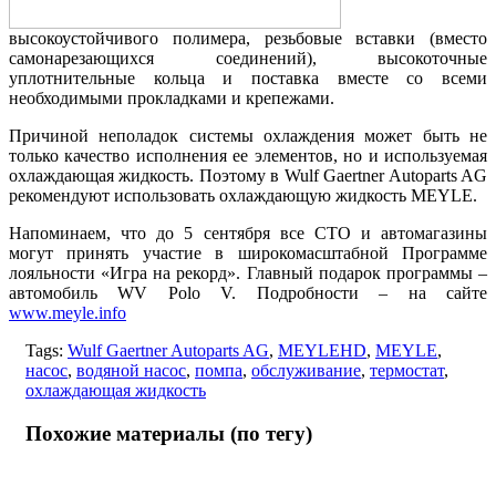
высокоустойчивого полимера, резьбовые вставки (вместо
самонарезающихся соединений), высокоточные
уплотнительные кольца и поставка вместе со всеми
необходимыми прокладками и крепежами.
Причиной неполадок системы охлаждения может быть не
только качество исполнения ее элементов, но и используемая
охлаждающая жидкость. Поэтому в Wulf Gaertner Autoparts AG
рекомендуют использовать охлаждающую жидкость MEYLE.
Напоминаем, что до 5 сентября все СТО и автомагазины
могут принять участие в широкомасштабной Программе
лояльности «Игра на рекорд». Главный подарок программы –
автомобиль WV Polo V. Подробности – на сайте
www.meyle.info
Tags:
Wulf Gaertner Autoparts AG
,
MEYLEHD
,
MEYLE
,
насос
,
водяной насос
,
помпа
,
обслуживание
,
термостат
,
охлаждающая жидкость
Похожие материалы (по тегу)