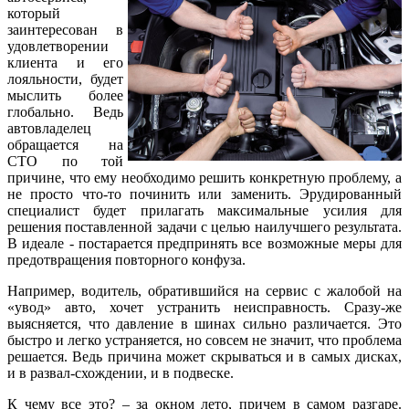
который
заинтересован в
удовлетворении
клиента и его
лояльности, будет
мыслить более
глобально. Ведь
автовладелец
обращается на
СТО по той
причине, что ему необходимо решить конкретную проблему, а
не просто что-то починить или заменить. Эрудированный
специалист будет прилагать максимальные усилия для
решения поставленной задачи с целью наилучшего результата.
В идеале - постарается предпринять все возможные меры для
предотвращения повторного конфуза.
Например, водитель, обратившийся на сервис с жалобой на
«увод» авто, хочет устранить неисправность. Сразу-же
выясняется, что давление в шинах сильно различается. Это
быстро и легко устраняется, но совсем не значит, что проблема
решается. Ведь причина может скрываться и в самых дисках,
и в развал-схождении, и в подвеске.
К чему все это? – за окном лето, причем в самом разгаре.