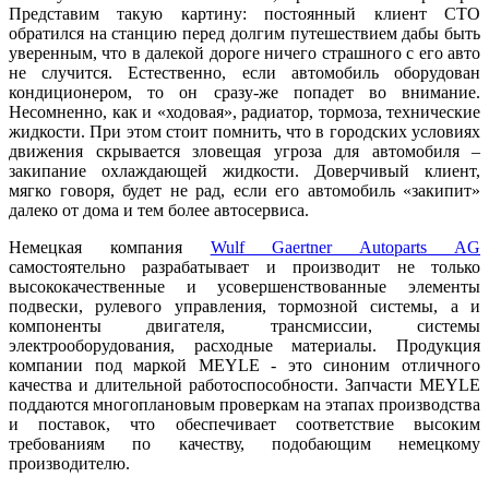
Представим такую картину: постоянный клиент СТО
обратился на станцию перед долгим путешествием дабы быть
уверенным, что в далекой дороге ничего страшного с его авто
не случится. Естественно, если автомобиль оборудован
кондиционером, то он сразу-же попадет во внимание.
Несомненно, как и «ходовая», радиатор, тормоза, технические
жидкости. При этом стоит помнить, что в городских условиях
движения скрывается зловещая угроза для автомобиля –
закипание охлаждающей жидкости. Доверчивый клиент,
мягко говоря, будет не рад, если его автомобиль «закипит»
далеко от дома и тем более автосервиса.
Немецкая компания
Wulf Gaertner Autoparts AG
самостоятельно разрабатывает и производит не только
высококачественные и усовершенствованные элементы
подвески, рулевого управления, тормозной системы, а и
компоненты двигателя, трансмиссии, системы
электрооборудования, расходные материалы. Продукция
компании под маркой MEYLE - это синоним отличного
качества и длительной работоспособности. Запчасти MEYLE
поддаются многоплановым проверкам на этапах производства
и поставок, что обеспечивает соответствие высоким
требованиям по качеству, подобающим немецкому
производителю.