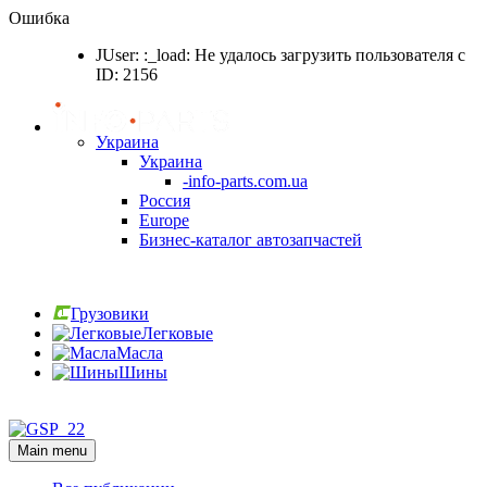
Ошибка
JUser: :_load: Не удалось загрузить пользователя с
ID: 2156
Украина
Украина
-info-parts.com.ua
Россия
Europe
Бизнес-каталог автозапчастей
Вход
Грузовики
Легковые
Масла
Шины
Вход
Main menu